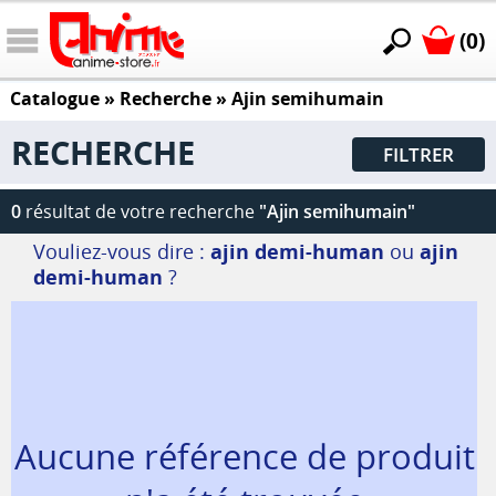
(0)
Catalogue
» Recherche »
Ajin semihumain
RECHERCHE
FILTRER
0
résultat de votre recherche
"Ajin semihumain"
Vouliez-vous dire :
ajin demi-human
ou
ajin
demi-human
?
Aucune référence de produit