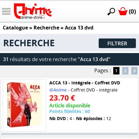
(0)
Catalogue
» Recherche »
Acca 13 dvd
RECHERCHE
FILTRER
31
résultats de votre recherche
"Acca 13 dvd"
Pages :
1
2
3
ACCA 13 - Intégrale - Coffret DVD
@Anime
- Coffret DVD - intégrale
23.70 €
Article disponible
Points fidelités : 60
Nb DVD :
4 -
Nb épisodes :
12