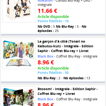
Wakanim
- Combo Blu-Ray + DVD -
intégrale
11.66 €
Article disponible
Points fidelités : 10
Nb DVD :
5
Nb Blu-Ray :
3 -
Nb
épisodes :
25
Le garçon d'à côté (Tonari no
Kaibutsu-kun) - Intégrale - Edition
Saphir - Coffret Blu-ray + Livret
Black Box
- Coffret Blu-Ray - intégrale
8.96 €
Article disponible
Points fidelités : 50
Nb Blu-Ray :
2 -
Nb épisodes :
13
Btooom! - Intégrale - Edition Saphir -
Coffret Blu-ray + Livret
Black Box
- Coffret Blu-Ray - intégrale
8.96 €