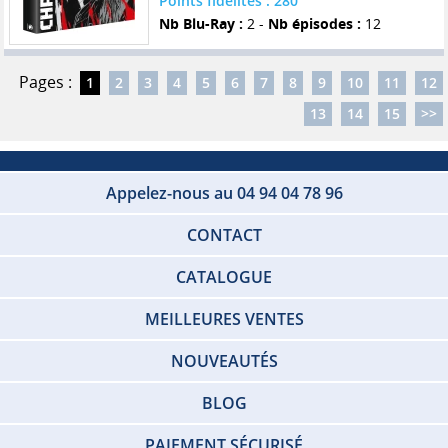
Points fidelités : 280
Nb Blu-Ray :
2 -
Nb épisodes :
12
Pages :
1
2
3
4
5
6
7
8
9
10
11
12
13
14
15
>>
Appelez-nous au 04 94 04 78 96
CONTACT
CATALOGUE
MEILLEURES VENTES
NOUVEAUTÉS
BLOG
PAIEMENT SÉCURISÉ