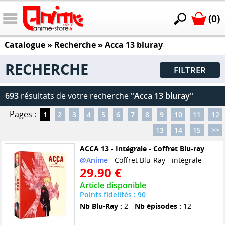
(0)
Catalogue
» Recherche »
Acca 13 bluray
RECHERCHE
FILTRER
693
résultats de votre recherche
"Acca 13 bluray"
Pages :
1
2
3
4
5
6
7
8
9
10
11
12
13
14
15
>>
ACCA 13 - Intégrale - Coffret Blu-ray
@Anime
- Coffret Blu-Ray - intégrale
29.90 €
Article disponible
Points fidelités : 90
Nb Blu-Ray :
2 -
Nb épisodes :
12