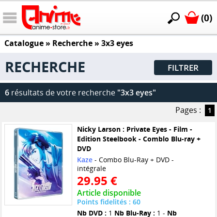
(0)
Catalogue
» Recherche »
3x3 eyes
RECHERCHE
FILTRER
6
résultats de votre recherche
"3x3 eyes"
Pages :
1
Nicky Larson : Private Eyes - Film -
Edition Steelbook - Comblo Blu-ray +
DVD
Kaze
- Combo Blu-Ray + DVD -
intégrale
29.95 €
Article disponible
Points fidelités : 60
Nb DVD :
1
Nb Blu-Ray :
1 -
Nb