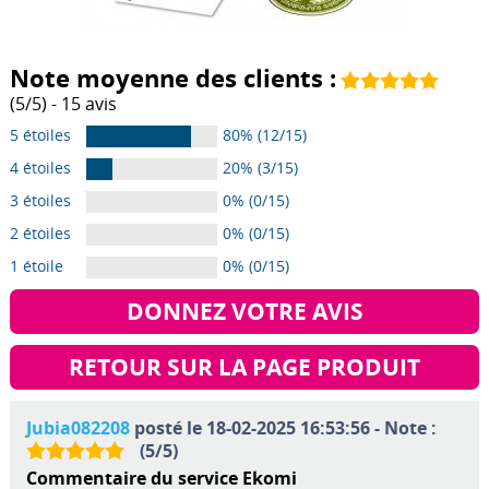
Note moyenne des clients :
(
5
/
5
) -
15
avis
5 étoiles
80% (12/15)
4 étoiles
20% (3/15)
3 étoiles
0% (0/15)
2 étoiles
0% (0/15)
1 étoile
0% (0/15)
DONNEZ VOTRE AVIS
RETOUR SUR LA PAGE PRODUIT
Jubia082208
posté le 18-02-2025 16:53:56 - Note :
(
5
/
5
)
Commentaire du service Ekomi