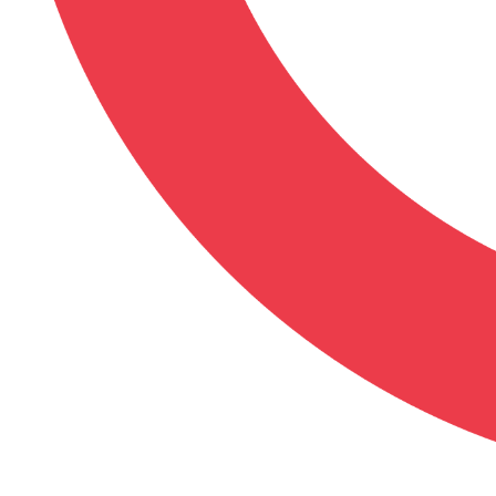
FICHE DÉTAILLÉE
Type :
Manga
Éditeur :
Hot Manga
Référence :
HOT066
EAN :
9782368773703
ISBN :
978-2-36877-370-3
Niveau de trash :
Moyen
Censuré :
Non