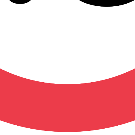
60
Points fidelités :
Article disponible
Volume :
One Shot
Nombre de pages :
196 (d
Auteur :
Tabe Koji
illustrateur :
Tabe Koji
Scénariste :
Tabe Koji
Date de parution :
10-06-