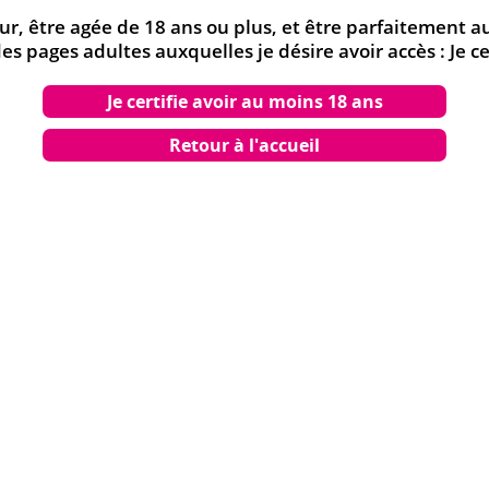
neur, être agée de 18 ans ou plus, et être parfaitement 
 pages adultes auxquelles je désire avoir accès : Je ce
ence : Pure Yankee Girl
Je certifie avoir au moins 18 ans
KEE GIRL - LIVRE (MANGA) - HENTAI ONT AUSSI COMMAN
Retour à l'accueil
 Bitch - Livre (Manga) -
Bukatsu : Sports Club Paradi
ai
Livre (Manga) - Hentai
5 €
9.95 €