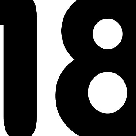
Elle a l'apparence d'une femme forte, mais en ré
Une délinquante (gyaru) repentie et un homm
amour... Et le sexe qui va avec !!
Avant, Jun Izumi était à la tête d'un groupe de déli
sert de son corps pour que son petit ami puisse fa
retrouvailles fortuites avec celui qui fut son professe
En plus de cette aventure en cinq chapitre, ce vol
en quatre volets, où les vendeuses d'un centre commer
Une comédie humaine sexuelle, excitante et to
gyaru !!
Avec Pure Yankee Girl, Tabe Koji propose en pre
rédemption touchante, ponctuée de scènes érotiqu
légère, est une déferlante de sexe ! L'auteur de P
Tentations saura ici aussi ravir tous les amateurs de
VOIR PLUS
9.95
€