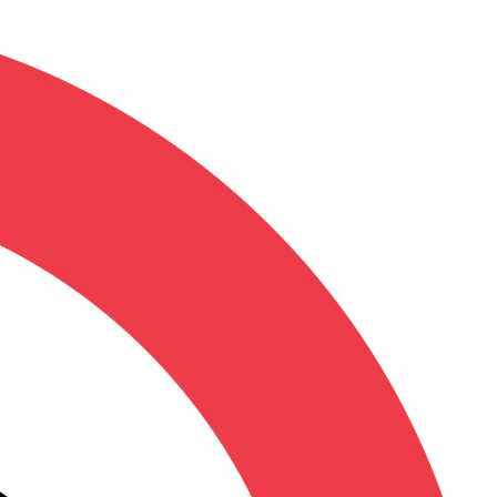
Contact
raires)
n Compte
(0)
sion
Abonnements
z des points pour obtenir des cadeaux
oji
(Scénariste)