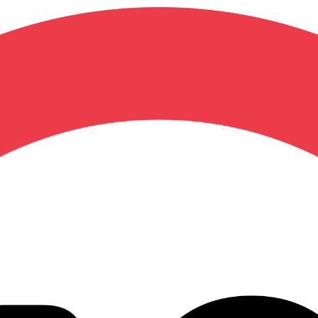
04 94 04 78 96
(voir ho
Mo
Bons Plans
Planning
Blog
Cadeaux
Occa
/
/
 *
Paiement en 3 x sans frais
dès 70€ d'achat
Offre de fidélité
: cumule
rl
ntai
Pure Yankee Girl - Manga
de
Tabe Koji
(Auteur) ,
Tabe Koji
(Illustrations) ,
Tabe K
Public : +18 ans -
Hentai
3 avis client -
Voir les avis