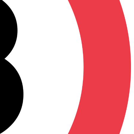
alité, elle aime qu'on la domine ?!
e d'âge mûr découvrent le véritable
nquantes légendaire... Maintenant, elle se
ire chanter de pauvres hères... Mais les
ur principal, au collège, va tout changer...
ume compte également une seconde histoire
cial s'offrent sans conditions !
uchante, par le pionnier du manga de
mière moitié de volume une histoire de
es, tandis que la seconde moitié, plus
insaro Sniper et du hentai Le Masque des
 gyaru !