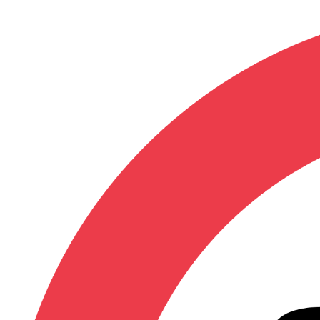
DVD & Blu-ray
Mangas
LIVRAISON OFFERTE
dès 35€ d'achats
Catalogue
»
Manga
»
Pure Yankee Gi
Pure Yankee Girl - He