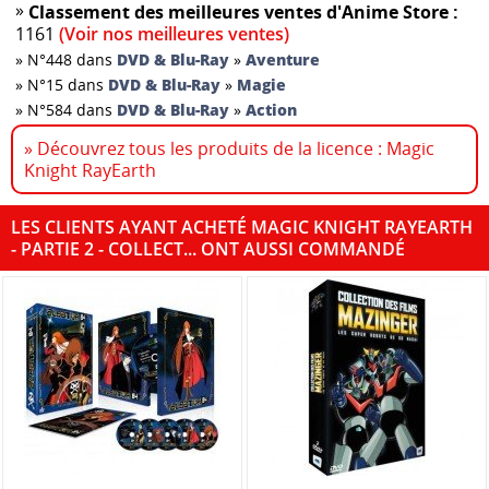
»
Classement des meilleures ventes d'Anime Store :
1161
(Voir nos meilleures ventes)
»
N°448 dans
DVD & Blu-Ray
»
Aventure
»
N°15 dans
DVD & Blu-Ray
»
Magie
»
N°584 dans
DVD & Blu-Ray
»
Action
» Découvrez tous les produits de la licence : Magic
Knight RayEarth
LES CLIENTS AYANT ACHETÉ MAGIC KNIGHT RAYEARTH
- PARTIE 2 - COLLECT... ONT AUSSI COMMANDÉ