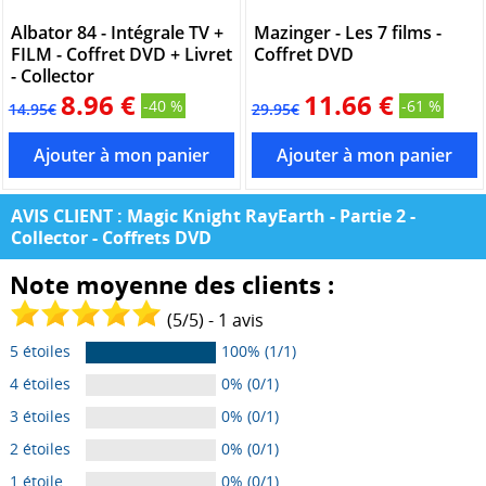
Albator 84 - Intégrale TV +
Mazinger - Les 7 films -
FILM - Coffret DVD + Livret
Coffret DVD
- Collector
8.96 €
11.66 €
-40 %
-61 %
14.95€
29.95€
AVIS CLIENT : Magic Knight RayEarth - Partie 2 -
Collector - Coffrets DVD
Note moyenne des clients :
(
5
/
5
) -
1
avis
5 étoiles
100% (1/1)
4 étoiles
0% (0/1)
3 étoiles
0% (0/1)
2 étoiles
0% (0/1)
1 étoile
0% (0/1)