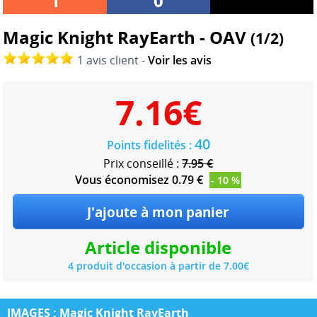
1
0
Magic Knight RayEarth - OAV
(1/2)
1 avis client -
Voir les avis
7.16
€
40
Points fidelités :
Prix conseillé :
7.95 €
Vous économisez 0.79 €
- 10 %
Article disponible
4 produit d'occasion à partir de 7.00€
IMAGES : Magic Knight RayEarth