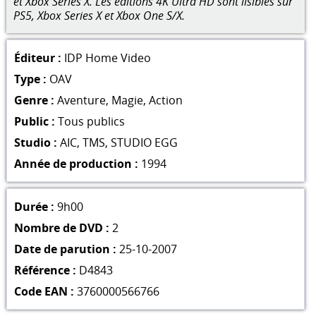
et Xbox Series X. Les éditions 4K Ultra HD sont lisibles sur
PS5, Xbox Series X et Xbox One S/X.
Éditeur :
IDP Home Video
Type :
OAV
Genre :
Aventure
,
Magie
,
Action
Public :
Tous publics
Studio :
AIC
,
TMS
,
STUDIO EGG
Année de production :
1994
Durée :
9h00
Nombre de DVD :
2
Date de parution :
25-10-2007
Référence :
D4843
Code EAN :
3760000566766