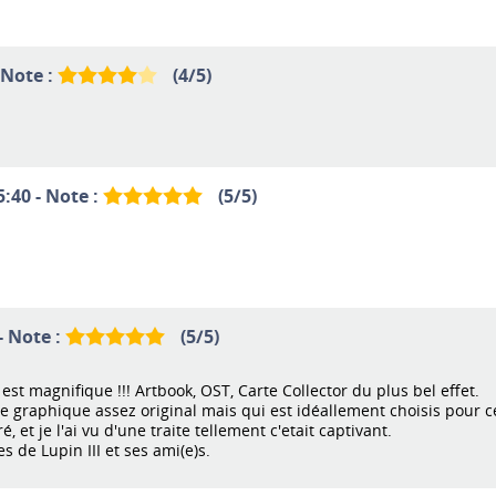
 Note :
(
4
/
5
)
5:40 - Note :
(
5
/
5
)
- Note :
(
5
/
5
)
il est magnifique !!! Artbook, OST, Carte Collector du plus bel effet.
 graphique assez original mais qui est idéallement choisis pour cett
, et je l'ai vu d'une traite tellement c'etait captivant.
 de Lupin III et ses ami(e)s.