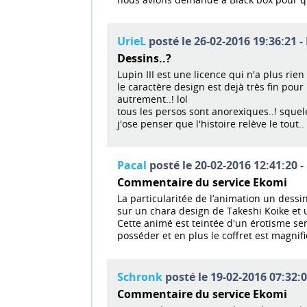
UrieL
posté le 26-02-2016 19:36:21 -
Dessins..?
Lupin III est une licence qui n'a plus rie
le caractère design est dejà très fin pou
autrement..! lol
tous les persos sont anorexiques..! squel
j'ose penser que l'histoire relève le tout..
Pacal
posté le 20-02-2016 12:41:20 -
Commentaire du service Ekomi
La particularitée de l’animation un dess
sur un chara design de Takeshi Koike e
Cette animé est teintée d'un érotisme sen
posséder et en plus le coffret est magnifi
Schronk
posté le 19-02-2016 07:32:0
Commentaire du service Ekomi