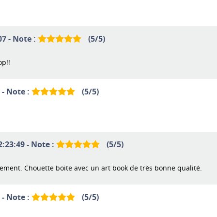
07 - Note :
(
5
/
5
)
op!!
 - Note :
(
5
/
5
)
2:23:49 - Note :
(
5
/
5
)
ement. Chouette boite avec un art book de très bonne qualité.
 - Note :
(
5
/
5
)