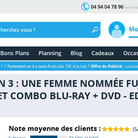
04 94 04 78 96
(voir ho
Mo
Bons Plans
Planning
Blog
Cadeaux
Occa
/
/
 *
Paiement en 3 x sans frais
dès 70€ d'achat
Offre de fidélité
: cumule
IN 3 : UNE FEMME NOMMÉE FU
ET COMBO BLU-RAY + DVD - 
Note moyenne des clients :
(
5