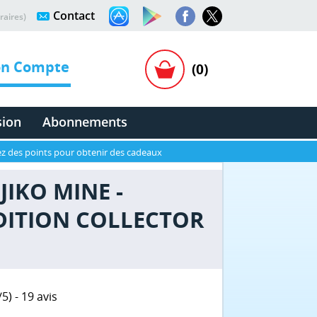
Contact
raires)
n Compte
(0)
sion
Abonnements
z des points pour obtenir des cadeaux
JIKO MINE -
EDITION COLLECTOR
/
5
) -
19
avis