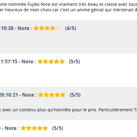
mme nommée Fujiko Nine est vraiment très beau et classe avec tou
hyper heureux de mon choix car c'est un anime génial qui mériterait 
:10:38 - Note :
(
4
/
5
)
7:57:15 - Note :
(
5
/
5
)
20:10:21 - Note :
(
5
/
5
)
t avec un contenu plus qu'honnête pour le prix. Particulièrement Tr
 - Note :
(
5
/
5
)