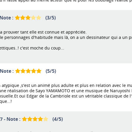
 Note :
(
3
/
5
)
n a prouver tant elle est connue et appréciée.
r le personnages d'habitude mais là, on a un dessinateur qui a un p
ettiques..! c'est moche du coup...
 Note :
(
5
/
5
)
in atypique ,s'est un animé plus adulte et plus en relation avec l
t une réalisation de Sayo YAMAMOTO et une musique de Naruyoshi 
suelle.Et oui Edgar de la Cambriole est un véritable classique de l
que...!
7 - Note :
(
4
/
5
)