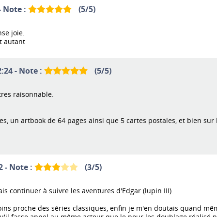
- Note :
(
5
/
5
)
se joie.
t autant
:24 - Note :
(
5
/
5
)
tres raisonnable.
es, un artbook de 64 pages ainsi que 5 cartes postales, et bien sur l
2 - Note :
(
3
/
5
)
ais continuer à suivre les aventures d'Edgar (lupin III).
moins proche des séries classiques, enfin je m'en doutais quand mê
'il fasse appel au même acteur que le pour les doublage réalisé p