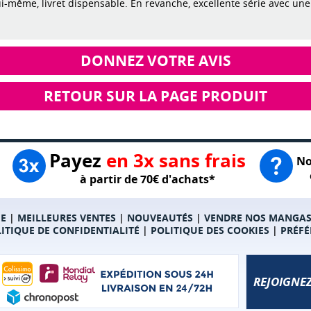
i-même, livret dispensable. En revanche, excellente série avec une
DONNEZ VOTRE AVIS
RETOUR SUR LA PAGE PRODUIT
Payez
en 3x sans frais
No
à partir de 70€ d'achats*
E
|
MEILLEURES VENTES
|
NOUVEAUTÉS
|
VENDRE NOS MANGA
ITIQUE DE CONFIDENTIALITÉ
|
POLITIQUE DES COOKIES
|
PRÉFÉ
REJOIGNEZ