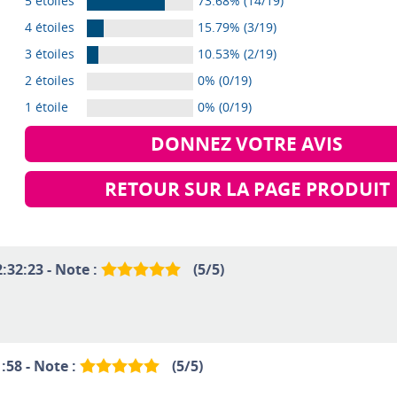
5 étoiles
73.68% (14/19)
4 étoiles
15.79% (3/19)
3 étoiles
10.53% (2/19)
2 étoiles
0% (0/19)
1 étoile
0% (0/19)
DONNEZ VOTRE AVIS
RETOUR SUR LA PAGE PRODUIT
:32:23 - Note :
(
5
/
5
)
:58 - Note :
(
5
/
5
)