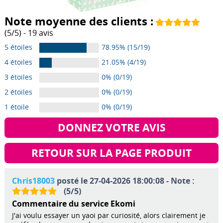
Note moyenne des clients :
(
5
/
5
) -
19
avis
5 étoiles
78.95% (15/19)
4 étoiles
21.05% (4/19)
3 étoiles
0% (0/19)
2 étoiles
0% (0/19)
1 étoile
0% (0/19)
DONNEZ VOTRE AVIS
RETOUR SUR LA PAGE PRODUIT
Chris18003
posté le 27-04-2026 18:00:08 - Note :
(
5
/
5
)
Commentaire du service Ekomi
J'ai voulu essayer un yaoi par curiosité, alors clairement je