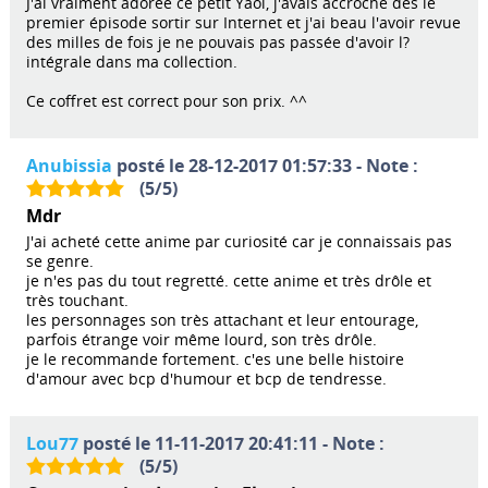
J'ai vraiment adorée ce petit Yaoi, j'avais accroché des le
premier épisode sortir sur Internet et j'ai beau l'avoir revue
des milles de fois je ne pouvais pas passée d'avoir l?
intégrale dans ma collection.
Ce coffret est correct pour son prix. ^^
Anubissia
posté le 28-12-2017 01:57:33 - Note :
(
5
/
5
)
Mdr
J'ai acheté cette anime par curiosité car je connaissais pas
se genre.
je n'es pas du tout regretté. cette anime et très drôle et
très touchant.
les personnages son très attachant et leur entourage,
parfois étrange voir même lourd, son très drôle.
je le recommande fortement. c'es une belle histoire
d'amour avec bcp d'humour et bcp de tendresse.
Lou77
posté le 11-11-2017 20:41:11 - Note :
(
5
/
5
)