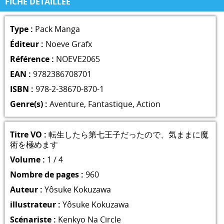
FICHE DÉTAILLÉE
Type :
Pack Manga
Éditeur :
Noeve Grafx
Référence :
NOEVE2065
EAN :
9782386708701
ISBN :
978-2-38670-870-1
Genre(s) :
Aventure
,
Fantastique
,
Action
Titre VO :
転生したら第七王子だったので、気ままに魔
術を極めます
Volume :
1 / 4
Nombre de pages :
960
Auteur :
Yôsuke Kokuzawa
illustrateur :
Yôsuke Kokuzawa
Scénariste :
Kenkyo Na Circle