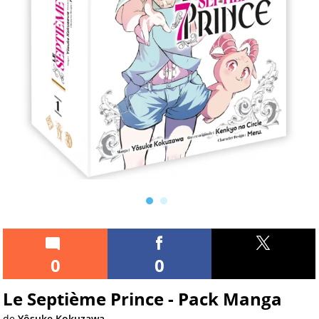
0
0
Le Septième Prince - Pack Manga
de
Yôsuke Kokuzawa