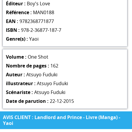
Éditeur :
Boy's Love
Référence :
MAN0188
EAN :
9782368771877
ISBN :
978-2-36877-187-7
Genre(s) :
Yaoi
Volume :
One Shot
Nombre de pages :
162
Auteur :
Atsuyo Fuduki
illustrateur :
Atsuyo Fuduki
Scénariste :
Atsuyo Fuduki
Date de parution :
22-12-2015
AVIS CLIENT : Landlord and Prince - Livre (Manga) -
Yaoi