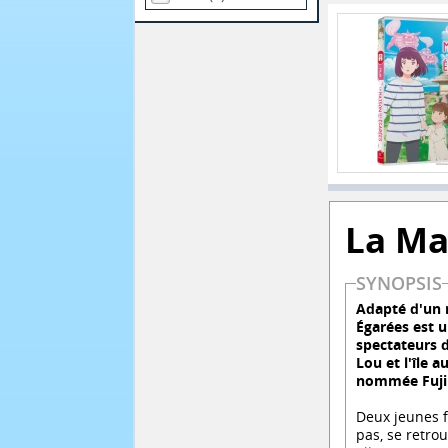
La Ma
SYNOPSIS
Adapté d'un 
Égarées est u
spectateurs d
Lou et l'île 
nommée Fujik
Deux jeunes f
pas, se retro