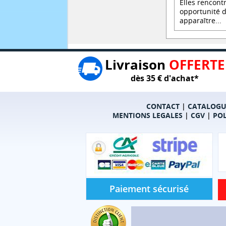
Elles rencont
opportunité 
apparaître...
Livraison
OFFERTE
dès 35 € d'achat*
CONTACT
|
CATALOGU
MENTIONS LEGALES
|
CGV
|
POL
Paiement sécurisé