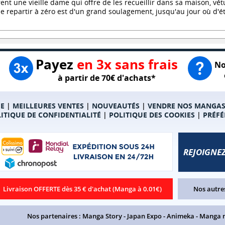
rent une vieille dame qui offre de les recueillir dans sa maison, vé
de repartir à zéro est d'un grand soulagement, jusqu'au jour où
Payez
en 3x sans frais
No
à partir de 70€ d'achats*
E
|
MEILLEURES VENTES
|
NOUVEAUTÉS
|
VENDRE NOS MANGA
ITIQUE DE CONFIDENTIALITÉ
|
POLITIQUE DES COOKIES
|
PRÉFÉ
REJOIGNEZ
Livraison OFFERTE dès 35 € d'achat (Manga à 0.01€)
Nos autres
Nos partenaires :
Manga Story
-
Japan Expo
-
Animeka
-
Manga 