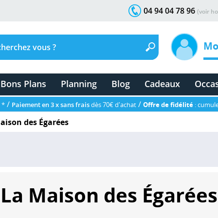
04 94 04 78 96
(voir ho
Mo
Bons Plans
Planning
Blog
Cadeaux
Occa
/
/
 *
Paiement en 3 x sans frais
dès 70€ d'achat
Offre de fidélité
: cumule
aison des Égarées
La Maison des Égarées