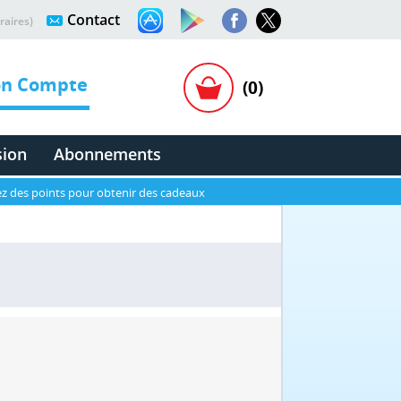
Contact
raires)
n Compte
(0)
sion
Abonnements
z des points pour obtenir des cadeaux