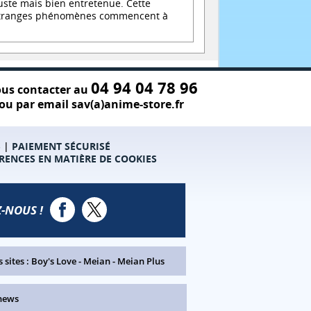
tuste mais bien entretenue. Cette
 d'étranges phénomènes commencent à
04 94 04 78 96
us contacter au
ou par email sav(a)anime-store.fr
S
|
PAIEMENT SÉCURISÉ
RENCES EN MATIÈRE DE COOKIES
-NOUS !
 sites :
Boy's Love
-
Meian
-
Meian Plus
news