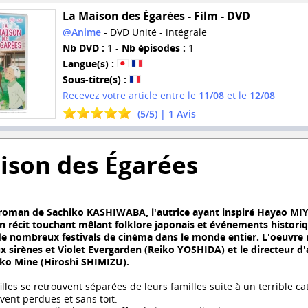
La Maison des Égarées - Film - DVD
@Anime
- DVD Unité - intégrale
Nb DVD :
1 -
Nb épisodes :
1
Langue(s) :
Sous-titre(s) :
Recevez votre article entre le
11/08
et le
12/08
(
5
/
5
) |
1
Avis
ison des Égarées
roman de Sachiko KASHIWABA, l'autrice ayant inspiré Hayao MIY
n récit touchant mêlant folklore japonais et événements historiq
e nombreux festivals de cinéma dans le monde entier. L'oeuvre ré
aux sirènes et Violet Evergarden (Reiko YOSHIDA) et le directeur 
o Mine (Hiroshi SHIMIZU).
illes se retrouvent séparées de leurs familles suite à un terrible c
uvent perdues et sans toit.