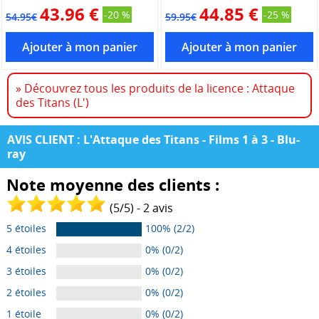
43.96 €
44.85 €
-20 %
-25 %
54.95€
59.95€
» Découvrez tous les produits de la licence : Attaque
des Titans (L')
AVIS CLIENT : L'Attaque des Titans - Films 1 à 3 - Blu-
ray
Note moyenne des clients :
(
5
/
5
) -
2
avis
5 étoiles
100% (2/2)
4 étoiles
0% (0/2)
3 étoiles
0% (0/2)
2 étoiles
0% (0/2)
1 étoile
0% (0/2)