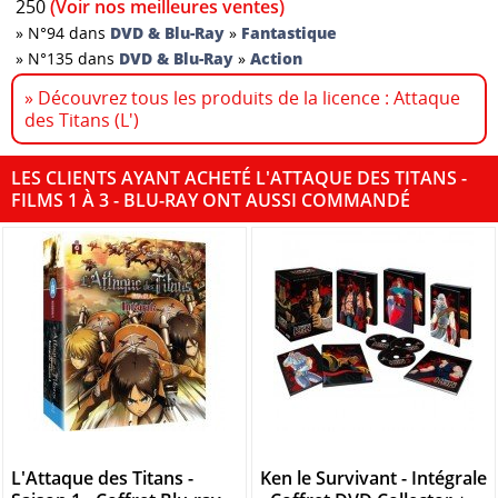
250
(Voir nos meilleures ventes)
»
N°94 dans
DVD & Blu-Ray
»
Fantastique
»
N°135 dans
DVD & Blu-Ray
»
Action
» Découvrez tous les produits de la licence : Attaque
des Titans (L')
LES CLIENTS AYANT ACHETÉ L'ATTAQUE DES TITANS -
FILMS 1 À 3 - BLU-RAY ONT AUSSI COMMANDÉ
L'Attaque des Titans -
Ken le Survivant - Intégrale