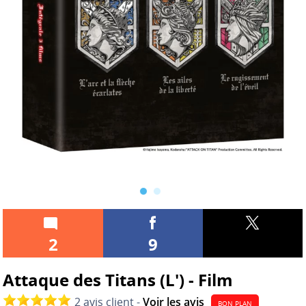
2
9
Attaque des Titans (L') - Film
2 avis client -
Voir les avis
BON PLAN