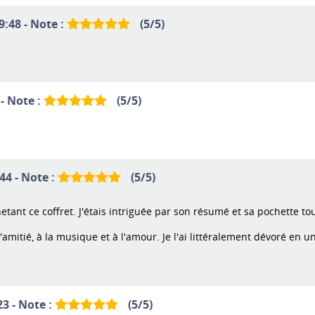
9:48 - Note :
(
5
/
5
)
 - Note :
(
5
/
5
)
44 - Note :
(
5
/
5
)
tant ce coffret. J'étais intriguée par son résumé et sa pochette to
amitié, à la musique et à l'amour. Je l'ai littéralement dévoré en u
23 - Note :
(
5
/
5
)