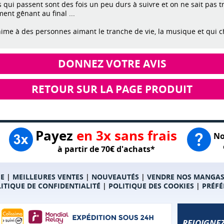
 qui passent sont des fois un peu durs à suivre et on ne sait pas 
ment gênant au final ...
anime à des personnes aimant le tranche de vie, la musique et qui 
DONNEZ VOTRE AVIS
RETOUR SUR LA PAGE PRODUIT
Payez
en 3x sans frais
No
à partir de 70€ d'achats*
E
|
MEILLEURES VENTES
|
NOUVEAUTÉS
|
VENDRE NOS MANGA
ITIQUE DE CONFIDENTIALITÉ
|
POLITIQUE DES COOKIES
|
PRÉFÉ
REJOIGNEZ