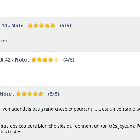
:10 - Note :
(
5
/
5
)
ant.
0:42 - Note :
(
4
/
5
)
 Note :
(
5
/
5
)
 n'en attendais pas grand chose et pourtant ... C'est un véritable bo
 que des couleurs bien choisies qui donnent un ton très joyeux à l
s tristes ...