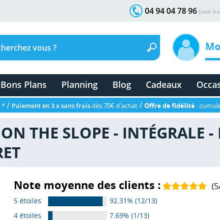
04 94 04 78 96
(voir ho
Mo
Bons Plans
Planning
Blog
Cadeaux
Occa
/
/
 *
Paiement en 3 x sans frais
dès 70€ d'achat
Offre de fidélité
: cumule
S ON THE SLOPE - INTÉGRALE -
RET
Note moyenne des clients :
(
5
5 étoiles
92.31% (12/13)
4 étoiles
7.69% (1/13)