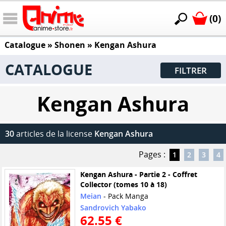
(0)
Catalogue
»
Shonen
»
Kengan Ashura
CATALOGUE
FILTRER
Kengan Ashura
30
articles de la license
Kengan Ashura
Pages :
1
2
3
4
Kengan Ashura - Partie 2 - Coffret
Collector (tomes 10 à 18)
Meian
- Pack Manga
Sandrovich Yabako
62.55 €