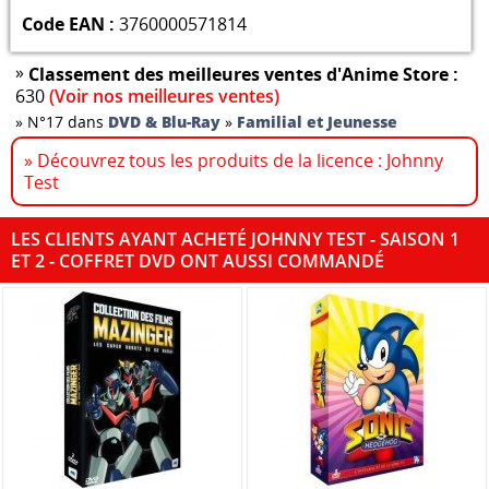
Code EAN :
3760000571814
»
Classement des meilleures ventes d'Anime Store :
630
(Voir nos meilleures ventes)
»
N°17 dans
DVD & Blu-Ray
»
Familial et Jeunesse
» Découvrez tous les produits de la licence : Johnny
Test
LES CLIENTS AYANT ACHETÉ JOHNNY TEST - SAISON 1
ET 2 - COFFRET DVD ONT AUSSI COMMANDÉ