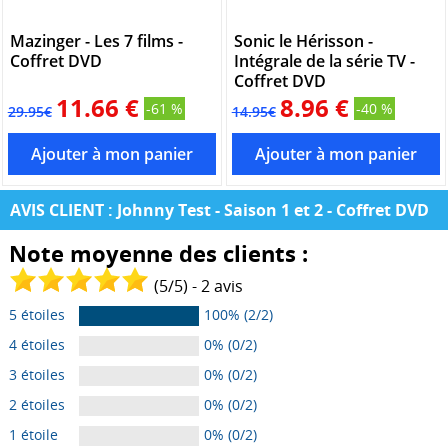
Mazinger - Les 7 films -
Sonic le Hérisson -
Coffret DVD
Intégrale de la série TV -
Coffret DVD
11.66 €
8.96 €
-61 %
-40 %
29.95€
14.95€
AVIS CLIENT : Johnny Test - Saison 1 et 2 - Coffret DVD
Note moyenne des clients :
(
5
/
5
) -
2
avis
5 étoiles
100% (2/2)
4 étoiles
0% (0/2)
3 étoiles
0% (0/2)
2 étoiles
0% (0/2)
1 étoile
0% (0/2)