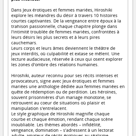
Dans Jeux érotiques et femmes mariées, Hiroshiki
explore les méandres du désir à travers 10 histoires
courtes captivantes. De la vengeance entre époux à la
trahison passionnelle, chaque chapitre plonge dans
l'intimité troublée de femmes mariées, confrontées à
leurs désirs les plus secrets et à leurs pires
cauchemars.
Leurs corps et leurs âmes deviennent le théâtre de
jeux interdits, où culpabilité et extase se mêlent. Une
lecture audacieuse, réservée à ceux qui osent explorer
les zones d'ombre des relations humaines.
Hiroshiki, auteur reconnu pour ses récits intenses et
provocateurs, signe avec Jeux érotiques et femmes
mariées une anthologie dédiée aux femmes mariées en
quête de rédemption ou de perdition. Les héroïnes,
souvent prisonnières d'un mariage monotone, se
retrouvent au coeur de situations où plaisir et
manipulation s'entrelacent.
Le style graphique de Hiroshiki magnifie chaque
courbe et chaque émotion, rendant chaque scène
inoubliable. Les thèmes abordés – infidélité,
vengeance, domination – s'adressent à un lectorat
adulte, amateur de récits érotiques au réalisme