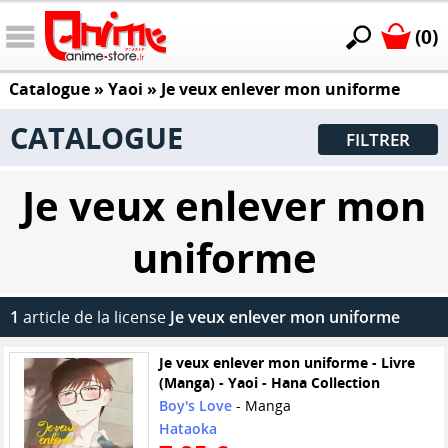
(0)
Catalogue
»
Yaoi
»
Je veux enlever mon uniforme
CATALOGUE
FILTRER
Je veux enlever mon
uniforme
1
article de la license
Je veux enlever mon uniforme
Je veux enlever mon uniforme - Livre
(Manga) - Yaoi - Hana Collection
Boy's Love
- Manga
Hataoka