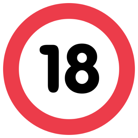
(0)
Catalogue
»
Manga
»
Indécence
Indécence - Hentai