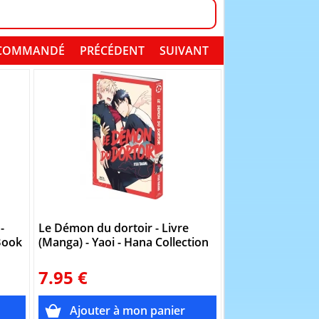
SI COMMANDÉ
PRÉCÉDENT
SUIVANT
-
Le Démon du dortoir - Livre
Fellow Mellow - 
 Book
(Manga) - Yaoi - Hana Collection
Yaoi - Hana Boo
7.95 €
7.95 €