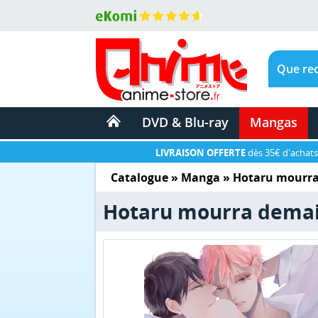
DVD & Blu-ray
Mangas
LIVRAISON OFFERTE
dès 35€ d'achats
Catalogue
»
Manga
»
Hotaru mourr
Hotaru mourra dema