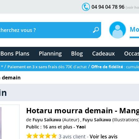
04 94 04 78 96
(voir ho
Mo
Bons Plans
Planning
Blog
Cadeaux
Occa
/
/
 *
Paiement en 3 x sans frais
dès 70€ d'achat
Offre de fidélité
: cumule
a demain
in
Hotaru mourra demain - Man
de
Fuyu Saikawa
(Auteur) ,
Fuyu Saikawa
(Illustrations
Public : 16 ans et plus -
Yaoi
3 avis client -
Voir les avis