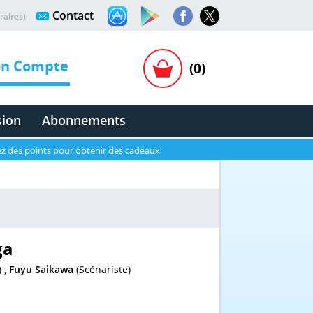
Contact
raires)
n Compte
(0)
sion
Abonnements
z des points pour obtenir des cadeaux
ga
) ,
Fuyu Saikawa
(Scénariste)