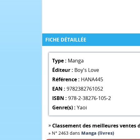
FICHE DÉTAILLÉE
Type :
Manga
Éditeur :
Boy's Love
Référence :
HANA445
EAN :
9782382761052
ISBN :
978-2-38276-105-2
Genre(s) :
Yaoi
»
Classement des meilleures ventes d
»
N° 2463 dans
Manga (livres)