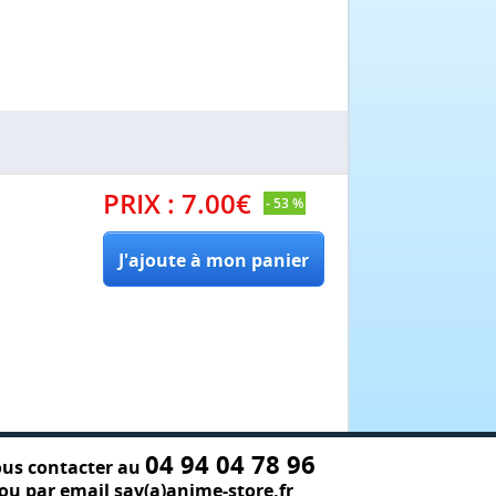
PRIX :
7.00
€
- 53 %
04 94 04 78 96
us contacter au
ou par email sav(a)anime-store.fr