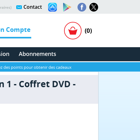
Contact
raires)
n Compte
(0)
sion
Abonnements
z des points pour obtenir des cadeaux
 1 - Coffret DVD -