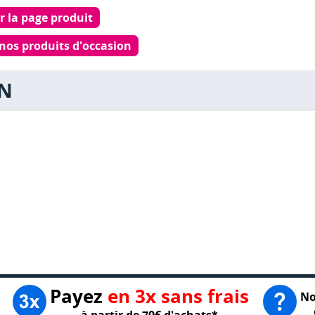
r la page produit
 nos produits d'occasion
ON
Payez
en 3x sans frais
No