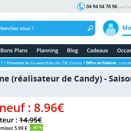
04 94 04 78 96
(voir ho
Mo
Bons Plans
Planning
Blog
Cadeaux
Occa
/
/
 *
Paiement en 3 x sans frais
dès 70€ d'achat
Offre de fidélité
: cumule
 (réalisateur de Candy) - Saison
 neuf : 8.96€
teur :
14.95€
- 40 %
misez 5.99 €