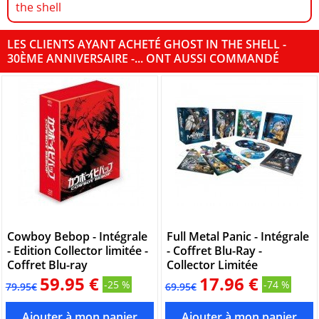
the shell
LES CLIENTS AYANT ACHETÉ GHOST IN THE SHELL -
30ÈME ANNIVERSAIRE -... ONT AUSSI COMMANDÉ
Cowboy Bebop - Intégrale
Full Metal Panic - Intégrale
- Edition Collector limitée -
- Coffret Blu-Ray -
Coffret Blu-ray
Collector Limitée
59.95 €
17.96 €
-25 %
-74 %
79.95€
69.95€