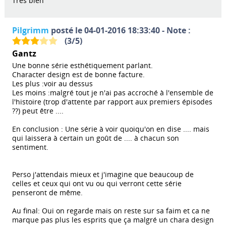
Très bien
Pilgrimm
posté le 04-01-2016 18:33:40 - Note :
(
3
/
5
)
Gantz
Une bonne série esthétiquement parlant.
Character design est de bonne facture.
Les plus :voir au dessus
Les moins :malgré tout je n'ai pas accroché à l'ensemble de
l'histoire (trop d'attente par rapport aux premiers épisodes
??) peut être ....
En conclusion : Une série à voir quoiqu'on en dise .... mais
qui laissera à certain un goût de .... à chacun son
sentiment.
Perso j'attendais mieux et j'imagine que beaucoup de
celles et ceux qui ont vu ou qui verront cette série
penseront de même.
Au final: Oui on regarde mais on reste sur sa faim et ca ne
marque pas plus les esprits que ça malgré un chara design