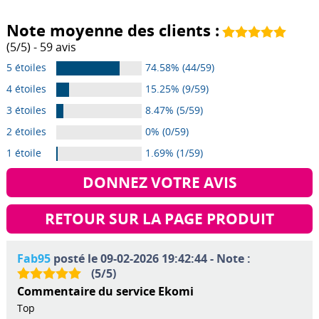
Note moyenne des clients :
(
5
/
5
) -
59
avis
5 étoiles
74.58% (44/59)
4 étoiles
15.25% (9/59)
3 étoiles
8.47% (5/59)
2 étoiles
0% (0/59)
1 étoile
1.69% (1/59)
DONNEZ VOTRE AVIS
RETOUR SUR LA PAGE PRODUIT
Fab95
posté le 09-02-2026 19:42:44 - Note :
(
5
/
5
)
Commentaire du service Ekomi
Top