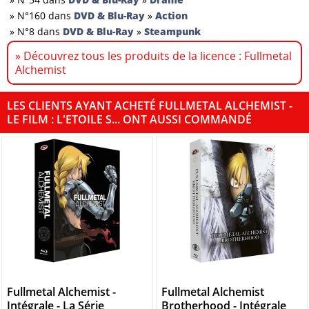
»
N°160 dans
DVD & Blu-Ray
»
Action
»
N°8 dans
DVD & Blu-Ray
»
Steampunk
» Découvrez tous les produits de la licence : Fullmetal
Alchemist
LES CLIENTS AYANT ACHETÉ FULLMETAL ALCHEMIST -
LE FILM : L'ETOILE S... ONT AUSSI COMMANDÉ
Fullmetal Alchemist -
Fullmetal Alchemist
Intégrale - La Série
Brotherhood - Intégrale