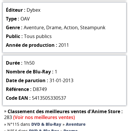
Éditeur :
Dybex
Type :
OAV
Genre :
Aventure
,
Drame
,
Action
,
Steampunk
Public :
Tous publics
Année de production :
2011
Durée :
1h50
Nombre de Blu-Ray :
1
Date de parution :
31-01-2013
Référence :
D8749
Code EAN :
5413505330537
»
Classement des meilleures ventes d'Anime Store :
283
(Voir nos meilleures ventes)
»
N°115 dans
DVD & Blu-Ray
»
Aventure
»
N°54 dans
DVD & Blu-Ray
»
Drame