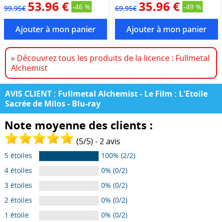
53.96 €
35.96 €
-46 %
-49 %
99.95€
69.95€
» Découvrez tous les produits de la licence : Fullmetal
Alchemist
AVIS CLIENT : Fullmetal Alchemist - Le Film : L'Etoile
Sacrée de Milos - Blu-ray
Note moyenne des clients :
(
5
/
5
) -
2
avis
5 étoiles
100% (2/2)
4 étoiles
0% (0/2)
3 étoiles
0% (0/2)
2 étoiles
0% (0/2)
1 étoile
0% (0/2)