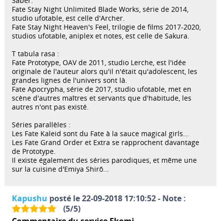
Saber.
Fate Stay Night Unlimited Blade Works, série de 2014,
studio ufotable, est celle d'Archer.
Fate Stay Night Heaven's Feel, trilogie de films 2017-2020,
studios ufotable, aniplex et notes, est celle de Sakura.
T tabula rasa :
Fate Prototype, OAV de 2011, studio Lerche, est l'idée
originale de l'auteur alors qu'il n'était qu'adolescent, les
grandes lignes de l'univers sont là.
Fate Apocrypha, série de 2017, studio ufotable, met en
scène d'autres maîtres et servants que d'habitude, les
autres n'ont pas existé.
Séries parallèles :
Les Fate Kaleid sont du Fate à la sauce magical girls...
Les Fate Grand Order et Extra se rapprochent davantage
de Prototype.
Il existe également des séries parodiques, et même une
sur la cuisine d'Emiya Shirô...
Kapushu
posté le 22-09-2018 17:10:52 - Note :
(
5
/
5
)
Commentaire du service Ekomi