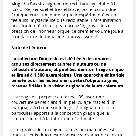
Mugicha Bashira signent un récit fantasy adulte à la
fois drôle, sensuel et très efficace, porté par un duel
érotique entre un jeune orque inexpérimenté et une
fée aussi mystérieuse que redoutable. Entre initiation,
prostitution féerique, peau bronzée, gros seins et
pression de l'honneur orque, ce premier volume joue à
fond la carte du fantasme fantasy assumé.
Note de l'éditeur :
La collection Doujinshi est dédiée à des œuvres
acquises directement auprès d'auteurs ou de
collectifs d'auteurs, et publiées dans un tirage unique
et limité à 1 500 exemplaires. Une approche éditoriale
pensée pour les lecteurs en quête d'objets soignés,
rares et fidèles à la vision originale de leurs créateurs.
L'ouvrage est proposé au format B5, avec une
couverture bénéficiant d'un pelliculage mat et d'un
marquage à chaud sur le logo, témoignant du soin
particulier apporté à la conception graphique, à
l'impression et à la fabrication éditoriale.
L'intégralité des dialogues et des onomatopées est
traduite, et l'édition est proposée sans aucune censure.