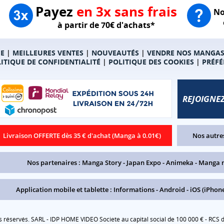
Payez
en 3x sans frais
No
à partir de 70€ d'achats*
E
|
MEILLEURES VENTES
|
NOUVEAUTÉS
|
VENDRE NOS MANGA
ITIQUE DE CONFIDENTIALITÉ
|
POLITIQUE DES COOKIES
|
PRÉFÉ
REJOIGNEZ
Livraison OFFERTE dès 35 € d'achat (Manga à 0.01€)
Nos autres
Nos partenaires :
Manga Story
-
Japan Expo
-
Animeka
-
Manga 
Application mobile et tablette :
Informations
-
Android
-
iOS (iPhone
réservés. SARL - IDP HOME VIDEO Societe au capital social de 100 000 € - RCS