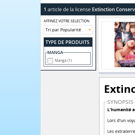
1
article de la license
Extinction Conserv
AFFINEZ VOTRE SELECTION
TYPE DE PRODUITS
MANGA
Manga (1)
Extin
SYNOPSIS
L'humanité a 
Lors d'un voya
Les extraterr