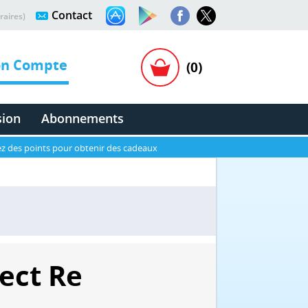
Contact
raires)
n Compte
(0)
sion
Abonnements
z des points pour obtenir des cadeaux
ect Re