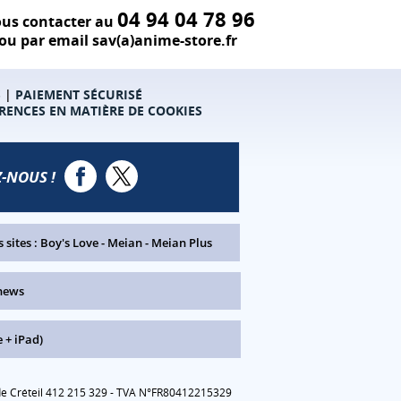
04 94 04 78 96
us contacter au
ou par email sav(a)anime-store.fr
S
|
PAIEMENT SÉCURISÉ
RENCES EN MATIÈRE DE COOKIES
-NOUS !
 sites :
Boy's Love
-
Meian
-
Meian Plus
news
 + iPad)
 de Créteil 412 215 329 - TVA N°FR80412215329