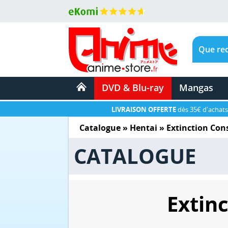
DVD & Blu-ray
Mangas
LIVRAISON OFFERTE
dès 35€ d'achats
Catalogue
»
Hentai
»
Extinction Con
CATALOGUE
Extin