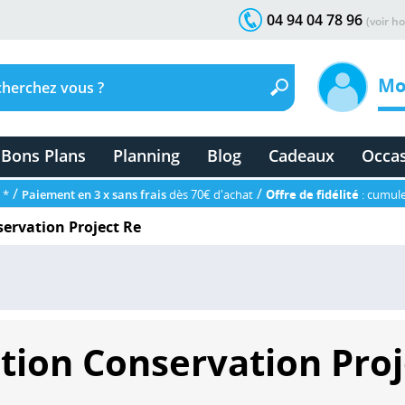
04 94 04 78 96
(voir ho
Mo
Bons Plans
Planning
Blog
Cadeaux
Occa
/
/
 *
Paiement en 3 x sans frais
dès 70€ d'achat
Offre de fidélité
: cumule
servation Project Re
ction Conservation Proj