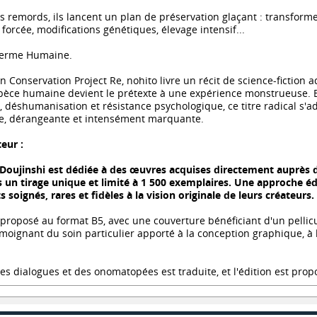
s remords, ils lancent un plan de préservation glaçant : transforme
forcée, modifications génétiques, élevage intensif...
a Ferme Humaine.
n Conservation Project Re, nohito livre un récit de science-fiction a
spèce humaine devient le prétexte à une expérience monstrueuse. 
déshumanisation et résistance psychologique, ce titre radical s'a
, dérangeante et intensément marquante.
teur :
 Doujinshi est dédiée à des œuvres acquises directement auprès d'
 un tirage unique et limité à 1 500 exemplaires. Une approche éd
 soignés, rares et fidèles à la vision originale de leurs créateurs.
 proposé au format B5, avec une couverture bénéficiant d'un pellicul
témoignant du soin particulier apporté à la conception graphique, à l
 des dialogues et des onomatopées est traduite, et l'édition est pr