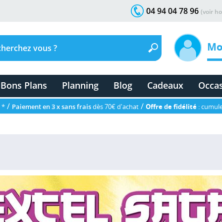
04 94 04 78 96
(voir ho
Mo
Bons Plans
Planning
Blog
Cadeaux
Occa
/
/
 *
Paiement en 3 x sans frais
dès 70€ d'achat
Offre de fidélité
: cumule