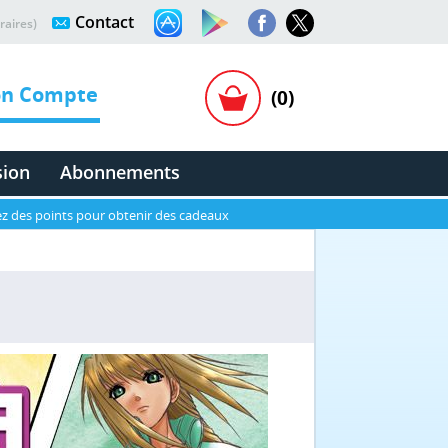
Contact
raires)
n Compte
(0)
sion
Abonnements
z des points pour obtenir des cadeaux