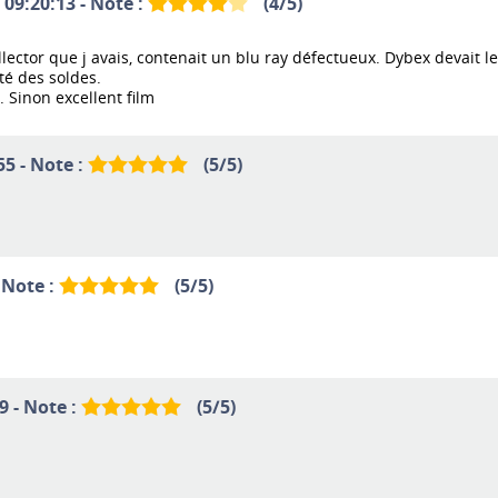
 09:20:13 - Note :
(
4
/
5
)
 collector que j avais, contenait un blu ray défectueux. Dybex devai
té des soldes.
i. Sinon excellent film
55 - Note :
(
5
/
5
)
 Note :
(
5
/
5
)
9 - Note :
(
5
/
5
)