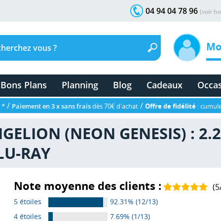
04 94 04 78 96
(voir ho
Mo
Bons Plans
Planning
Blog
Cadeaux
Occa
/
/
 *
Paiement en 3 x sans frais
dès 70€ d'achat
Offre de fidélité
: cumule
NGELION (NEON GENESIS) : 2.
BLU-RAY
Note moyenne des clients :
(
5
5 étoiles
92.31% (12/13)
4 étoiles
7.69% (1/13)