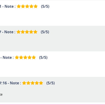
1 - Note :
(
5
/
5
)
7 - Note :
(
5
/
5
)
 - Note :
(
5
/
5
)
7:16 - Note :
(
5
/
5
)
te