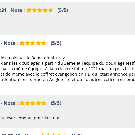
:31 - Note :
(
5
/
5
)
 - Note :
(
5
/
5
)
bles mais pas le 3eme en blu-ray.
ns les doublages à partir du 3eme et l'équipe du doublage Netflix
é par la même équipe. Cela a du être fait en 2021 mais depuis les f
 est de même avec le coffret evangelion en HD qui était annoncé par
 identique est sortie en Angleterre et que d'autres coffret ressembl
 - Note :
(
5
/
5
)
ouleversements pour la suite !