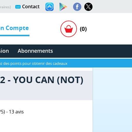
Contact
raires)
n Compte
(0)
sion
Abonnements
z des points pour obtenir des cadeaux
22 - YOU CAN (NOT)
/
5
) -
13
avis