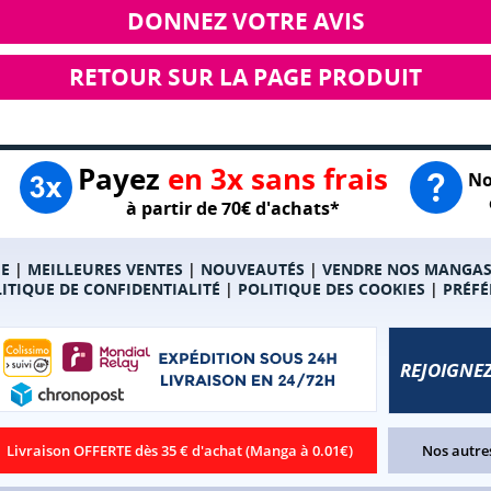
DONNEZ VOTRE AVIS
RETOUR SUR LA PAGE PRODUIT
Payez
en 3x sans frais
No
à partir de 70€ d'achats*
E
|
MEILLEURES VENTES
|
NOUVEAUTÉS
|
VENDRE NOS MANGA
ITIQUE DE CONFIDENTIALITÉ
|
POLITIQUE DES COOKIES
|
PRÉFÉ
REJOIGNEZ
Livraison OFFERTE dès 35 € d'achat (Manga à 0.01€)
Nos autres