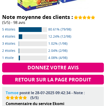
Note moyenne des clients :
(
5
/
5
) -
98
avis
5 étoiles
80.61% (79/98)
4 étoiles
12.24% (12/98)
3 étoiles
1.02% (1/98)
2 étoiles
2.04% (2/98)
1 étoile
4.08% (4/98)
DONNEZ VOTRE AVIS
RETOUR SUR LA PAGE PRODUIT
Tomoe
posté le 28-07-2025 09:42:34 - Note :
(
5
/
5
)
Commentaire du service Ekomi