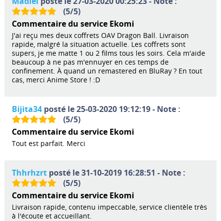
Madiel
posté le 27-03-2020 00:25:23 - Note :
(
5
/
5
)
Commentaire du service Ekomi
J'ai reçu mes deux coffrets OAV Dragon Ball. Livraison
rapide, malgré la situation actuelle. Les coffrets sont
supers, je me matte 1 ou 2 films tous les soirs. Cela m'aide
beaucoup à ne pas m'ennuyer en ces temps de
confinement. À quand un remastered en BluRay ? En tout
cas, merci Anime Store ! :D
Bijita34
posté le 25-03-2020 19:12:19 - Note :
(
5
/
5
)
Commentaire du service Ekomi
Tout est parfait. Merci
Thhrhzrt
posté le 31-10-2019 16:28:51 - Note :
(
5
/
5
)
Commentaire du service Ekomi
Livraison rapide, contenu impeccable, service clientèle très
à l'écoute et accueillant.