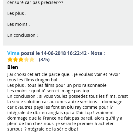
censuré car pas préciser???
Les plus :
Les moins :
En conclusion :
Vima
posté le 14-06-2018 16:22:42 - Note :
(
3
/
5
)
Bien
J'ai choisi cet article parce que... je voulais voir et revoir
tous les films dragon ball
Les plus : tous les films pour un prix raisonnable
Les moins : qualité son et image pas top
En conclusion : si vous voulez possèdez tous les films, c?est
la seule solution car aucunes autre versions... dommage
car d?autres pays les font en blu ray comme pour l?
intégrale de dbz en anglais qui a l?air top ! vraiment
dommage que la France ne fait pas pareil, alors qu?il y a
plein de fan chez nous. je serai le premier à acheter
surtout l?intégrale de la série dbz !