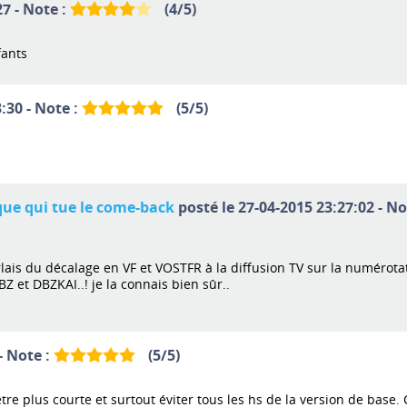
7 - Note :
(
4
/
5
)
fants
:30 - Note :
(
5
/
5
)
aque qui tue le come-back
posté le 27-04-2015 23:27:02 - No
rlais du décalage en VF et VOSTFR à la diffusion TV sur la numérota
BZ et DBZKAI..! je la connais bien sûr..
- Note :
(
5
/
5
)
tre plus courte et surtout éviter tous les hs de la version de base. 