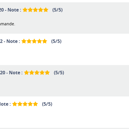
20 - Note :
(
5
/
5
)
ommande.
2 - Note :
(
5
/
5
)
20 - Note :
(
5
/
5
)
Note :
(
5
/
5
)