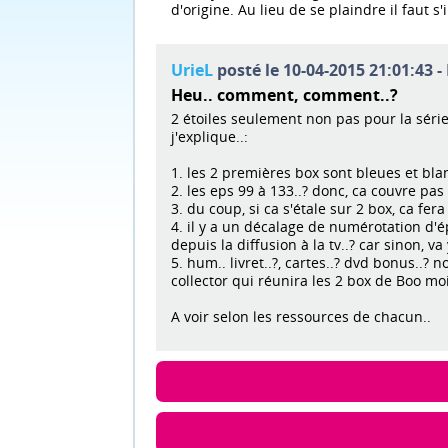
d'origine. Au lieu de se plaindre il faut s
UrieL
posté le 10-04-2015 21:01:43 -
Heu.. comment, comment..?
2 étoiles seulement non pas pour la séri
j'explique..:
1. les 2 premières box sont bleues et blan
2. les eps 99 à 133..? donc, ca couvre pas
3. du coup, si ca s'étale sur 2 box, ca fera
4. il y a un décalage de numérotation d'ép
depuis la diffusion à la tv..? car sinon, va 
5. hum.. livret..?, cartes..? dvd bonus..?
collector qui réunira les 2 box de Boo moi
A voir selon les ressources de chacun..