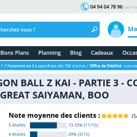
04 94 04 78 96
(voir ho
Mo
Bons Plans
Planning
Blog
Cadeaux
Occa
/
/
 *
Paiement en 3 x sans frais
dès 70€ d'achat
Offre de fidélité
: cumule
GON BALL Z KAI - PARTIE 3 - 
 GREAT SAIYAMAN, BOO
Note moyenne des clients :
(
5
5 étoiles
73.33% (11/15)
4 étoiles
20% (3/15)