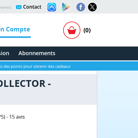
Contact
raires)
n Compte
(0)
sion
Abonnements
z des points pour obtenir des cadeaux
COLLECTOR -
/
5
) -
15
avis