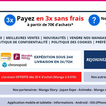
Payez
en 3x sans frais
No
à partir de 70€ d'achats*
E
|
MEILLEURES VENTES
|
NOUVEAUTÉS
|
VENDRE NOS MANGA
ITIQUE DE CONFIDENTIALITÉ
|
POLITIQUE DES COOKIES
|
PRÉFÉ
REJOIGNEZ
Livraison OFFERTE dès 35 € d'achat (Manga à 0.01€)
Nos autres
Nos partenaires :
Manga Story
-
Japan Expo
-
Animeka
-
Manga 
Application mobile et tablette :
Informations
-
Android
-
iOS (iPhone