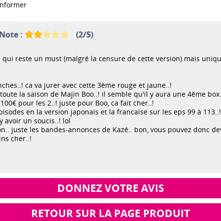
'informer
 Note :
(
2
/
5
)
e qui reste un must (malgré la censure de cette version) mais uniqu
ches..! ca va jurer avec cette 3ème rouge et jaune..!
 toute la saison de Majin Boo..! il semble qu'il y aura une 4ème box.
 100€ pour les 2..! juste pour Boo, ca fait cher..!
isodes en la version japonais et la francaise sur les eps 99 à 113..!
y avoir un soucis..! lol
 non.. juste les bandes-annonces de Kazé.. bon, vous pouvez donc dev
ns cher..!
DONNEZ VOTRE AVIS
RETOUR SUR LA PAGE PRODUIT