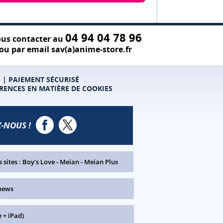
04 94 04 78 96
us contacter au
ou par email sav(a)anime-store.fr
S
|
PAIEMENT SÉCURISÉ
RENCES EN MATIÈRE DE COOKIES
-NOUS !
 sites :
Boy's Love
-
Meian
-
Meian Plus
news
 + iPad)