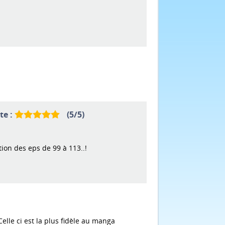
te :
(
5
/
5
)
tion des eps de 99 à 113..!
Celle ci est la plus fidèle au manga