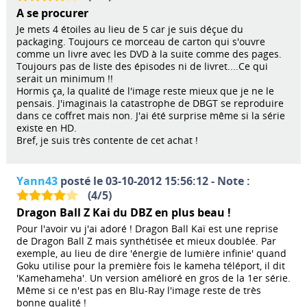
A se procurer
Je mets 4 étoiles au lieu de 5 car je suis déçue du
packaging. Toujours ce morceau de carton qui s'ouvre
comme un livre avec les DVD à la suite comme des pages.
Toujours pas de liste des épisodes ni de livret....Ce qui
serait un minimum !!
Hormis ça, la qualité de l'image reste mieux que je ne le
pensais. J'imaginais la catastrophe de DBGT se reproduire
dans ce coffret mais non. J'ai été surprise même si la série
existe en HD.
Bref, je suis très contente de cet achat !
Yann43
posté le 03-10-2012 15:56:12 - Note :
(
4
/
5
)
Dragon Ball Z Kai du DBZ en plus beau !
Pour l'avoir vu j'ai adoré ! Dragon Ball Kaï est une reprise
de Dragon Ball Z mais synthétisée et mieux doublée. Par
exemple, au lieu de dire 'énergie de lumière infinie' quand
Goku utilise pour la première fois le kameha téléport, il dit
'Kamehameha'. Un version amélioré en gros de la 1er série.
Même si ce n'est pas en Blu-Ray l'image reste de très
bonne qualité !