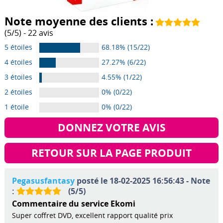
Note moyenne des clients :
(
5
/
5
) -
22
avis
5 étoiles
68.18% (15/22)
4 étoiles
27.27% (6/22)
3 étoiles
4.55% (1/22)
2 étoiles
0% (0/22)
1 étoile
0% (0/22)
DONNEZ VOTRE AVIS
RETOUR SUR LA PAGE PRODUIT
Pegasusfantasy
posté le 18-02-2025 16:56:43 - Note
:
(
5
/
5
)
Commentaire du service Ekomi
Super coffret DVD, excellent rapport qualité prix