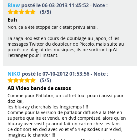
Blaw
posté le 06-03-2013 11:45:52 - Note :
(
5
/
5
)
Euh
Non, ça a été stoppé car c'était prévu ainsi.
La saga Boo est en cours de doublage au Japon, cf les
messages Twitter du doubleur de Piccolo, mais suite au
procès de plagiat des musiques, ils ne sortiront qu'à
l'étranger pour l'instant.
NIKO
posté le 07-10-2012 01:53:56 - Note :
(
5
/
5
)
AB Video bande de cassos
Comme pour Patlabor, un coffret tout pourri aussi pour
dbz kai,
les blu-ray cherchais les lnogtemps !!!!
Comme pour la version de patlabor diffusé a la télé en
superbe qualité et vendu en dvd compréssé, alors qu'en
blu-ray avec vostf ça aurai fait un carton chez les fans.
Ce dbz sort en dvd avec vo et vf 54 episodes sur 9 dvd,
imaginez le chantier !!!