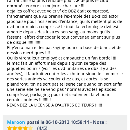
La franchise la plus rentable pour AB depuis le club
dorothée encore et toujours charcuté !!!
déja les coffret avec vo et vf de DBZ était compressé,
franchement que AB prenne l'exemple des Boxs collector
japonaise pour nos series d'enfance, qu'ils mettent plus de
dvd pour moins compressé le tout, la technologie dvd est
amortie depuis des lustres bon sang, au moins qu'ils
fassent l'effort d'encoder le tout convenablement sur plus
de disque !!!!!!!!!!!!!
Et y'en a marre des packaging pourri a base de blanc et de
dessins merdiques !!!!
Qu'ils virent leur employé et embauche un fan bordel !!!
le mec fait un effort mais depuis qu'on se tape des
jaquettes pourris (voir les dvd unitaires de dbz il y a des
années), il faudrait ecouter les acheteur sinon le commerce
des series animés va couler chez eux, et après ils se
plaindront: 'on ne sort pas tel serie car quand on sort enfin
une serie elle ne se vend pas ' normal avec les episodes
compréssé, packaging pourri et seulement la vf pour
certains animés !!!!!!!!!!
REVENDEZ LA LICENSE A D'AUTRES EDITEURS !!!!!!
Maroon
posté le 06-10-2012 10:58:14 - Note :
(
4
/
5
)