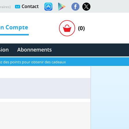
Contact
raires)
n Compte
(0)
sion
Abonnements
z des points pour obtenir des cadeaux