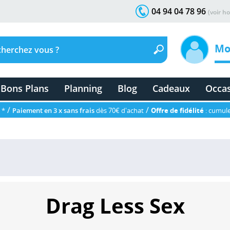
04 94 04 78 96
(voir ho
Mo
Bons Plans
Planning
Blog
Cadeaux
Occa
/
/
 *
Paiement en 3 x sans frais
dès 70€ d'achat
Offre de fidélité
: cumule
Drag Less Sex