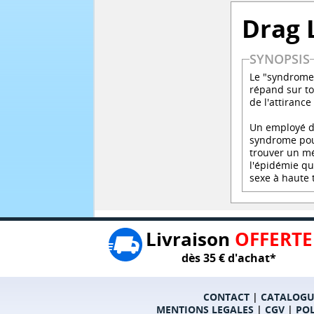
Drag 
SYNOPSIS
Le "syndrome
répand sur to
de l'attiranc
Un employé de
syndrome pour
trouver un mé
l'épidémie qu
sexe à haute 
Livraison
OFFERTE
dès 35 € d'achat*
CONTACT
|
CATALOGU
MENTIONS LEGALES
|
CGV
|
POL