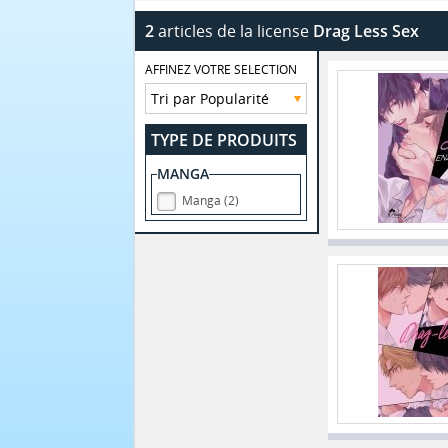
2
articles de la license
Drag Less Sex
AFFINEZ VOTRE SELECTION
TYPE DE PRODUITS
MANGA
Manga (2)