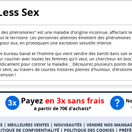
Less Sex
 des phéromones" est une maladie d'origine inconnue, affectant 
ut le territoire. Les personnes atteintes émettent des phéromones 
e pour eux, en provoquant une excitation sexuelle intense.
 bureau banal et l'homme qui vient vendre des bentô dans son ent
 coucher avec toutes les femmes qu'il veut, un chercheur en bioch
dicament pour contrer la maladie... Découvrez plusieurs points de 
i sévit, au travers de courtes histoires pleines d'humour, d'érotism
tension !
Payez
en 3x sans frais
No
à partir de 70€ d'achats*
E
|
MEILLEURES VENTES
|
NOUVEAUTÉS
|
VENDRE NOS MANGA
ITIQUE DE CONFIDENTIALITÉ
|
POLITIQUE DES COOKIES
|
PRÉFÉ