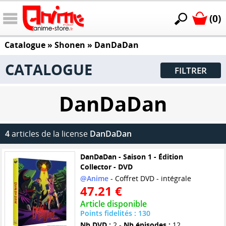
(0)
Catalogue
»
Shonen
»
DanDaDan
CATALOGUE
FILTRER
DanDaDan
4
articles de la license
DanDaDan
DanDaDan - Saison 1 - Édition
Collector - DVD
@Anime
- Coffret DVD - intégrale
47.21 €
Article disponible
Points fidelités : 130
Nb DVD :
2 -
Nb épisodes :
12