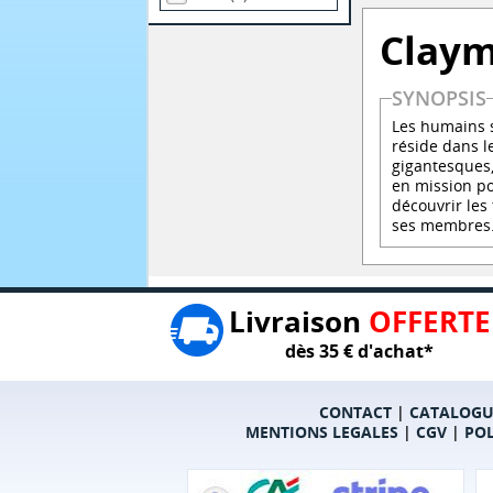
Clay
SYNOPSIS
Les humains s
réside dans 
gigantesques,
en mission po
découvrir les
ses membres.
Livraison
OFFERTE
dès 35 € d'achat*
CONTACT
|
CATALOGU
MENTIONS LEGALES
|
CGV
|
POL