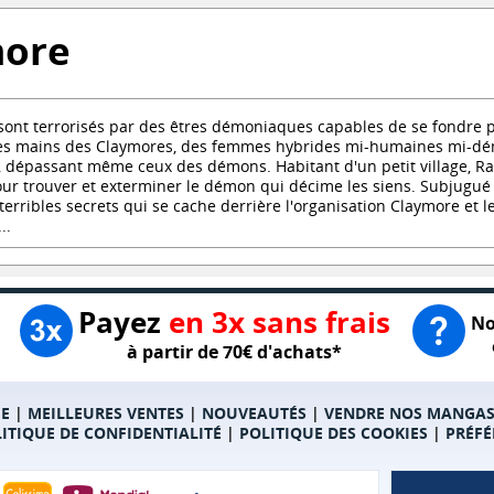
more
ont terrorisés par des êtres démoniaques capables de se fondre p
les mains des Claymores, des femmes hybrides mi-humaines mi-dé
 dépassant même ceux des démons. Habitant d'un petit village, Rak
ur trouver et exterminer le démon qui décime les siens. Subjugué par
 terribles secrets qui se cache derrière l'organisation Claymore et 
..
Payez
en 3x sans frais
No
à partir de 70€ d'achats*
E
|
MEILLEURES VENTES
|
NOUVEAUTÉS
|
VENDRE NOS MANGA
ITIQUE DE CONFIDENTIALITÉ
|
POLITIQUE DES COOKIES
|
PRÉFÉ