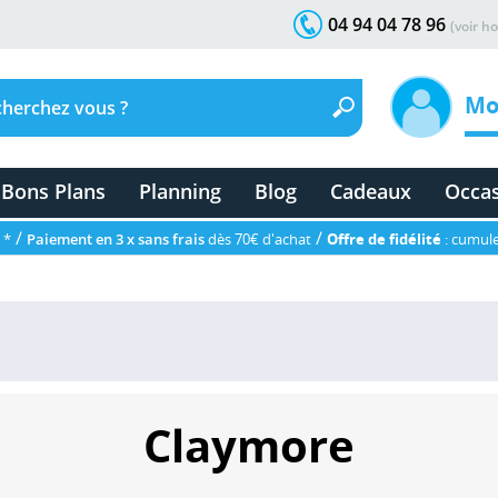
04 94 04 78 96
(voir ho
Mo
Bons Plans
Planning
Blog
Cadeaux
Occa
/
/
 *
Paiement en 3 x sans frais
dès 70€ d'achat
Offre de fidélité
: cumule
Claymore