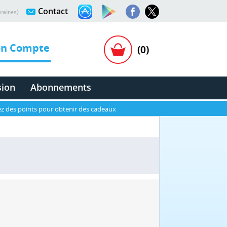
Contact
raires)
n Compte
(0)
sion
Abonnements
z des points pour obtenir des cadeaux