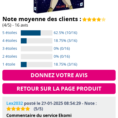
Note moyenne des clients :
(
4
/
5
) -
16
avis
5 étoiles
62.5% (10/16)
4 étoiles
18.75% (3/16)
3 étoiles
0% (0/16)
2 étoiles
0% (0/16)
1 étoile
18.75% (3/16)
DONNEZ VOTRE AVIS
RETOUR SUR LA PAGE PRODUIT
Lex2032
posté le 27-01-2025 08:54:29 - Note :
(
5
/
5
)
Commentaire du service Ekomi