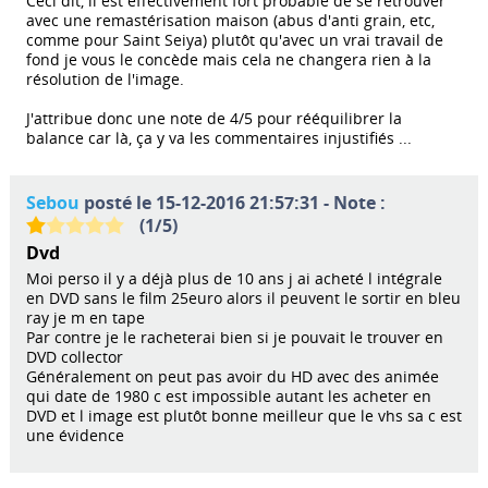
Ceci dit, il est effectivement fort probable de se retrouver
avec une remastérisation maison (abus d'anti grain, etc,
comme pour Saint Seiya) plutôt qu'avec un vrai travail de
fond je vous le concède mais cela ne changera rien à la
résolution de l'image.
J'attribue donc une note de 4/5 pour rééquilibrer la
balance car là, ça y va les commentaires injustifiés ...
Sebou
posté le 15-12-2016 21:57:31 - Note :
(
1
/
5
)
Dvd
Moi perso il y a déjà plus de 10 ans j ai acheté l intégrale
en DVD sans le film 25euro alors il peuvent le sortir en bleu
ray je m en tape
Par contre je le racheterai bien si je pouvait le trouver en
DVD collector
Généralement on peut pas avoir du HD avec des animée
qui date de 1980 c est impossible autant les acheter en
DVD et l image est plutôt bonne meilleur que le vhs sa c est
une évidence