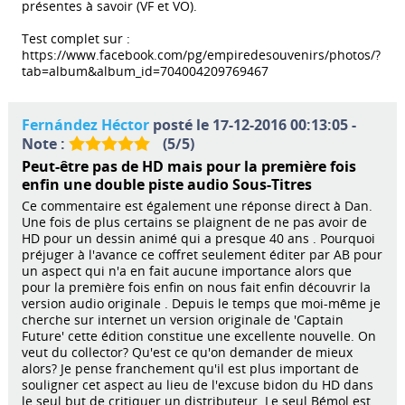
présentes à savoir (VF et VO).
Test complet sur :
https://www.facebook.com/pg/empiredesouvenirs/photos/?
tab=album&album_id=704004209769467
Fernández Héctor
posté le 17-12-2016 00:13:05 -
Note :
(
5
/
5
)
Peut-être pas de HD mais pour la première fois
enfin une double piste audio Sous-Titres
Ce commentaire est également une réponse direct à Dan.
Une fois de plus certains se plaignent de ne pas avoir de
HD pour un dessin animé qui a presque 40 ans . Pourquoi
préjuger à l'avance ce coffret seulement éditer par AB pour
un aspect qui n'a en fait aucune importance alors que
pour la première fois enfin on nous fait enfin découvrir la
version audio originale . Depuis le temps que moi-même je
cherche sur internet un version originale de 'Captain
Future' cette édition constitue une excellente nouvelle. On
veut du collector? Qu'est ce qu'on demander de mieux
alors? Je pense franchement qu'il est plus important de
souligner cet aspect au lieu de l'excuse bidon du HD dans
le seul but de critiquer un distributeur. Le seul Bémol est