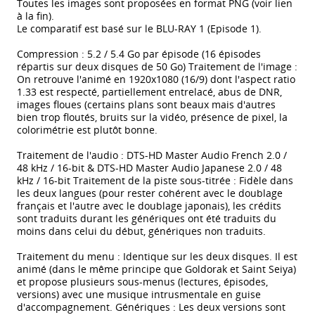
Toutes les images sont proposées en format PNG (voir lien
à la fin).
Le comparatif est basé sur le BLU-RAY 1 (Episode 1).
Compression : 5.2 / 5.4 Go par épisode (16 épisodes
répartis sur deux disques de 50 Go) Traitement de l'image :
On retrouve l'animé en 1920x1080 (16/9) dont l'aspect ratio
1.33 est respecté, partiellement entrelacé, abus de DNR,
images floues (certains plans sont beaux mais d'autres
bien trop floutés, bruits sur la vidéo, présence de pixel, la
colorimétrie est plutôt bonne.
Traitement de l'audio : DTS-HD Master Audio French 2.0 /
48 kHz / 16-bit & DTS-HD Master Audio Japanese 2.0 / 48
kHz / 16-bit Traitement de la piste sous-titrée : Fidèle dans
les deux langues (pour rester cohérent avec le doublage
français et l'autre avec le doublage japonais), les crédits
sont traduits durant les génériques ont été traduits du
moins dans celui du début, génériques non traduits.
Traitement du menu : Identique sur les deux disques. Il est
animé (dans le même principe que Goldorak et Saint Seiya)
et propose plusieurs sous-menus (lectures, épisodes,
versions) avec une musique intrusmentale en guise
d'accompagnement. Génériques : Les deux versions sont