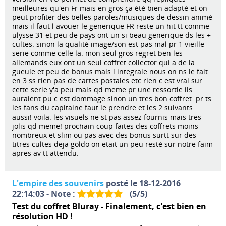
meilleures qu'en Fr mais en gros ça été bien adapté et on
peut profiter des belles paroles/musiques de dessin animé
mais il faut l avouer le generique FR reste un hit tt comme
ulysse 31 et peu de pays ont un si beau generique ds les +
cultes. sinon la qualité image/son est pas mal pr 1 vieille
serie comme celle la. mon seul gros regret ben les
allemands eux ont un seul coffret collector qui a de la
gueule et peu de bonus mais l integrale nous on ns le fait
en 3 ss rien pas de cartes postales etc rien c est vrai sur
cette serie y'a peu mais qd meme pr une ressortie ils
auraient pu c est dommage sinon un tres bon coffret. pr ts
les fans du capitaine faut le prendre et les 2 suivants
aussi! voila. les visuels ne st pas assez fournis mais tres
jolis qd meme! prochain coup faites des coffrets moins
nombreux et slim ou pas avec des bonus surtt sur des
titres cultes deja goldo on etait un peu resté sur notre faim
apres av tt attendu.
L'empire des souvenirs
posté le 18-12-2016
22:14:03 - Note :
(
5
/
5
)
Test du coffret Bluray - Finalement, c'est bien en
résolution HD !