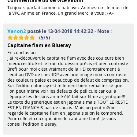
Commentaire du service Ekomi
Toujours parfait comme d'hab avec Animestore, le must de
la VPC Anime en France, un grand Merci à vous :) A+
Xenon2
posté le 13-04-2018 14:42:32 - Note :
(
5
/
5
)
Capitaine flam en Blueray
En conclusion :
J'ai re-découvert le capitaine flam avec des couleurs bien
mieux restitué et le trait du dessin précis et bien contraste.
Bref! pour moi c'est vraimant de la HD contrairement à
l'edition DVD de chez IDP avec une image moins contraste
des couleurs pales et beaucoup de défaut de compression.
Sur l'edition blueray est tellement bien remasterisé que
l'on peut même voir les défauts de pellicule car oui à
l'époque les dessins animé été fait sur filme argentique!!!!.
Le texte du générique est en japonais mais TOUT LE RESTE
EST EN FRANCAIS pas de soucis. Mais on peut même
regarde le capitaine flam en japonais si on le comprend.
Pour celle et ceux qui aime le capitaine flam!. Je vous
conseil l'edition blueray.