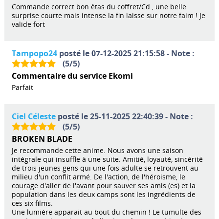
Commande correct bon êtas du coffret/Cd , une belle
surprise courte mais intense la fin laisse sur notre faim ! Je
valide fort
Tampopo24
posté le 07-12-2025 21:15:58 - Note :
(
5
/
5
)
Commentaire du service Ekomi
Parfait
Ciel Céleste
posté le 25-11-2025 22:40:39 - Note :
(
5
/
5
)
BROKEN BLADE
Je recommande cette anime. Nous avons une saison
intégrale qui insuffle à une suite. Amitié, loyauté, sincérité
de trois jeunes gens qui une fois adulte se retrouvent au
milieu d'un conflit armé. De l'action, de l'héroisme, le
courage d'aller de l'avant pour sauver ses amis (es) et la
population dans les deux camps sont les ingrédients de
ces six films.
Une lumière apparait au bout du chemin ! Le tumulte des