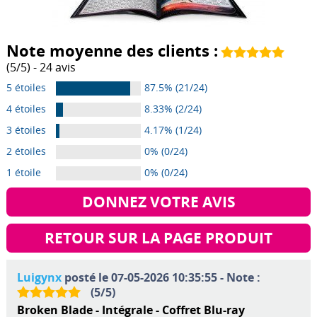
Note moyenne des clients :
(
5
/
5
) -
24
avis
5 étoiles
87.5% (21/24)
4 étoiles
8.33% (2/24)
3 étoiles
4.17% (1/24)
2 étoiles
0% (0/24)
1 étoile
0% (0/24)
DONNEZ VOTRE AVIS
RETOUR SUR LA PAGE PRODUIT
Luigynx
posté le 07-05-2026 10:35:55 - Note :
(
5
/
5
)
Broken Blade - Intégrale - Coffret Blu-ray