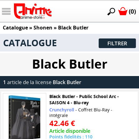
(0)
Catalogue
»
Shonen
»
Black Butler
CATALOGUE
FILTRER
Black Butler
1
article de la license
Black Butler
Black Butler - Public School Arc -
SAISON 4 - Blu-ray
Crunchyroll
- Coffret Blu-Ray -
intégrale
42.46 €
Article disponible
Points fidelités : 110