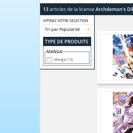
13
articles de la license
Archdemon's D
AFFINEZ VOTRE SELECTION
TYPE DE PRODUITS
MANGA
Manga (13)