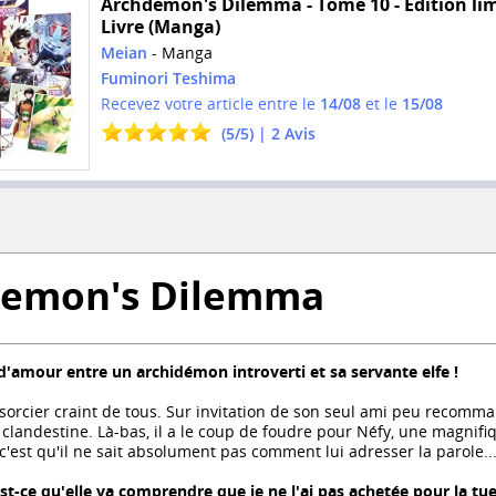
Archdemon's Dilemma - Tome 10 - Edition lim
Livre (Manga)
Meian
- Manga
Fuminori Teshima
Recevez votre article entre le
14/08
et le
15/08
(
5
/
5
) |
2
Avis
demon's Dilemma
d'amour entre un archidémon introverti et sa servante elfe !
sorcier craint de tous. Sur invitation de son seul ami peu recomma
clandestine. Là-bas, il a le coup de foudre pour Néfy, une magnifiqu
c'est qu'il ne sait absolument pas comment lui adresser la parole..
t-ce qu'elle va comprendre que je ne l'ai pas achetée pour la tu