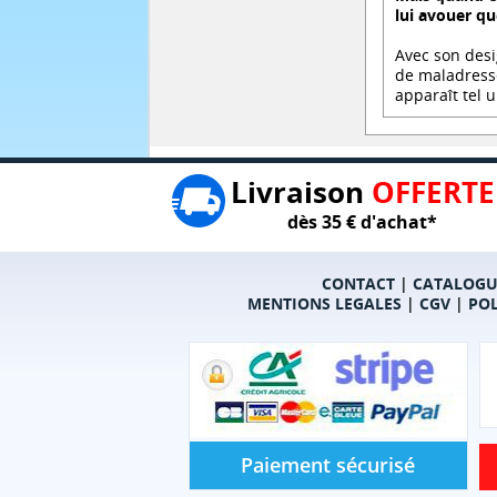
lui avouer que
Avec son desi
de maladresse
apparaît tel 
Livraison
OFFERTE
dès 35 € d'achat*
CONTACT
|
CATALOGU
MENTIONS LEGALES
|
CGV
|
POL
Paiement sécurisé