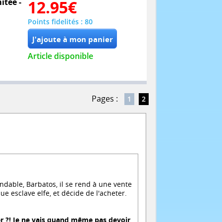
itée -
12.95
€
Points fidelités : 80
Article disponible
Pages :
1
2
ndable, Barbatos, il se rend à une vente
e esclave elfe, et décide de l'acheter.
.
er ?! Je ne vais quand même pas devoir