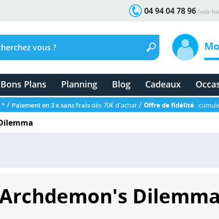
04 94 04 78 96
(voir ho
Mo
Bons Plans
Planning
Blog
Cadeaux
Occa
/
/
 *
Paiement en 3 x sans frais
dès 70€ d'achat
Offre de fidélité
: cumule
 Dilemma
Archdemon's Dilemm