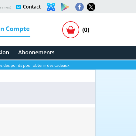
Contact
raires)
n Compte
(0)
sion
Abonnements
z des points pour obtenir des cadeaux
a