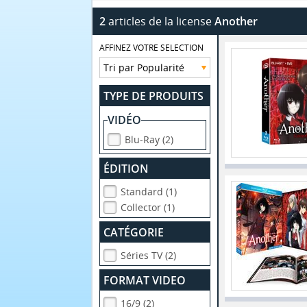
2
articles de la license
Another
AFFINEZ VOTRE SELECTION
TYPE DE PRODUITS
VIDÉO
Blu-Ray (2)
ÉDITION
Standard (1)
Collector (1)
CATÉGORIE
Séries TV (2)
FORMAT VIDEO
16/9 (2)