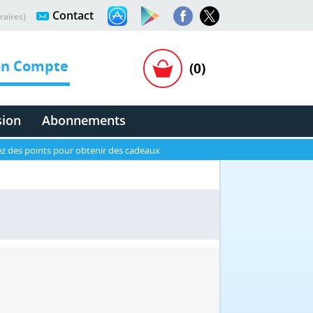
Contact
raires)
n Compte
(0)
sion
Abonnements
z des points pour obtenir des cadeaux