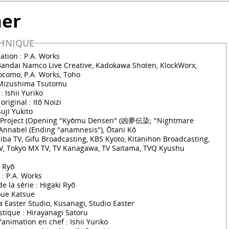
her
CHNIQUE
ation : P.A. Works
Bandai Namco Live Creative, Kadokawa Shoten, KlockWorx,
ocomo, P.A. Works, Toho
: Mizushima Tsutomu
: Ishii Yuriko
riginal : Itô Noizi
suji Yukito
i Project (Opening "Kyōmu Densen" (凶夢伝染; "Nightmare
 Annabel (Ending "anamnesis"), Ôtani Kô
hiba TV, Gifu Broadcasting, KBS Kyoto, Kitanihon Broadcasting,
TV, Tokyo MX TV, TV Kanagawa, TV Saitama, TVQ Kyushu
g
i Ryô
 : P.A. Works
e la série : Higaki Ryô
noue Katsue
a Easter Studio, Kusanagi, Studio Easter
istique : Hirayanagi Satoru
'animation en chef : Ishii Yuriko