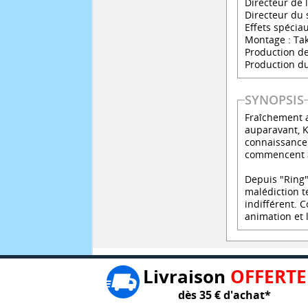
Directeur de 
Directeur du
Effets spéci
Montage : Ta
Production de
Production du
SYNOPSIS
Fraîchement a
auparavant, K
connaissance 
commencent 
Depuis "Ring"
malédiction t
indifférent. 
animation et 
Livraison
OFFERTE
dès 35 € d'achat*