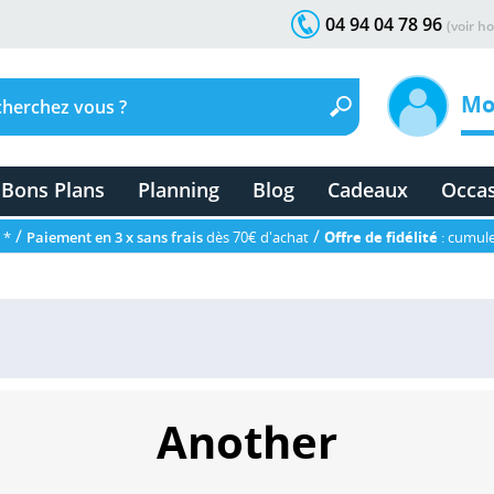
04 94 04 78 96
(voir ho
Mo
Bons Plans
Planning
Blog
Cadeaux
Occa
/
/
 *
Paiement en 3 x sans frais
dès 70€ d'achat
Offre de fidélité
: cumule
Another