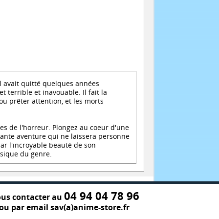
il avait quitté quelques années
errible et inavouable. Il fait la
u prêter attention, et les morts
es de l'horreur. Plongez au coeur d'une
glante aventure qui ne laissera personne
par l'incroyable beauté de son
ssique du genre.
04 94 04 78 96
us contacter au
ou par email sav(a)anime-store.fr