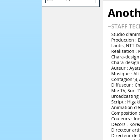
Anot
STAFF TE
Studio d'anim
Production : 
Lantis, NTT D
Réalisation 
Chara-design 
Chara-design o
Auteur : Ayat
Musique : Al
Contagion")),
Diffuseur : C
Mie TV, Sun 
Broadcastin
Script : Higak
Animation clé
Composition d
Couleurs : I
Décors : Kore
Directeur art
Directeur de l