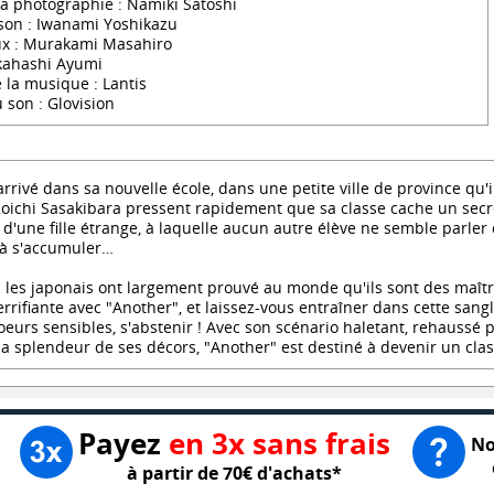
la photographie : Namiki Satoshi
 son : Iwanami Yoshikazu
aux : Murakami Masahiro
kahashi Ayumi
 la musique : Lantis
 son : Glovision
rrivé dans sa nouvelle école, dans une petite ville de province qu'
oichi Sasakibara pressent rapidement que sa classe cache un secret t
d'une fille étrange, à laquelle aucun autre élève ne semble parler o
à s'accumuler…
 les japonais ont largement prouvé au monde qu'ils sont des maîtr
errifiante avec "Another", et laissez-vous entraîner dans cette san
Coeurs sensibles, s'abstenir ! Avec son scénario haletant, rehaussé 
la splendeur de ses décors, "Another" est destiné à devenir un cla
Payez
en 3x sans frais
No
à partir de 70€ d'achats*