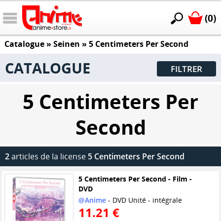
(0)
Catalogue
»
Seinen
»
5 Centimeters Per Second
CATALOGUE
FILTRER
5 Centimeters Per
Second
2
articles de la license
5 Centimeters Per Second
5 Centimeters Per Second - Film -
DVD
@Anime
- DVD Unité - intégrale
11.21 €