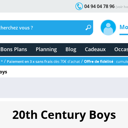
04 94 04 78 96
(voir ho
Mo
Bons Plans
Planning
Blog
Cadeaux
Occa
/
/
 *
Paiement en 3 x sans frais
dès 70€ d'achat
Offre de fidélité
: cumule
oys
20th Century Boys