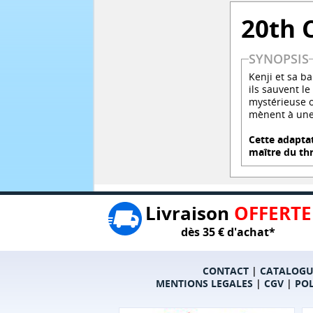
20th 
SYNOPSIS
Kenji et sa b
ils sauvent l
mystérieuse o
mènent à une 
Cette adapta
maître du thr
Livraison
OFFERTE
dès 35 € d'achat*
CONTACT
|
CATALOGU
MENTIONS LEGALES
|
CGV
|
POL