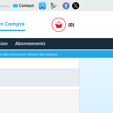
Contact
raires)
n Compte
(0)
sion
Abonnements
z des points pour obtenir des cadeaux