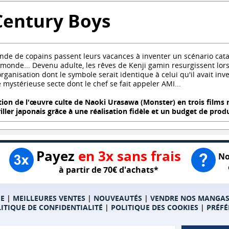
Century Boys
ande de copains passent leurs vacances à inventer un scénario ca
e monde... Devenu adulte, les rêves de Kenji gamin resurgissent lor
rganisation dont le symbole serait identique à celui qu'il avait inv
mystérieuse secte dont le chef se fait appeler AMI...
tion de l'œuvre culte de Naoki Urasawa (Monster) en trois films
iller japonais grâce à une réalisation fidèle et un budget de prod
Payez
en 3x sans frais
No
à partir de 70€ d'achats*
E
|
MEILLEURES VENTES
|
NOUVEAUTÉS
|
VENDRE NOS MANGA
ITIQUE DE CONFIDENTIALITÉ
|
POLITIQUE DES COOKIES
|
PRÉFÉ