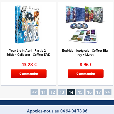
Your Lie in April - Partie 2 -
Endride - Intégrale - Coffret Blu-
Edition Collector - Coffret DVD
ray + Livret
43.28
€
8.96
€
Commander
Commander
<<
11
12
13
14
15
16
17
>>
Appelez-nous au 04 94 04 78 96