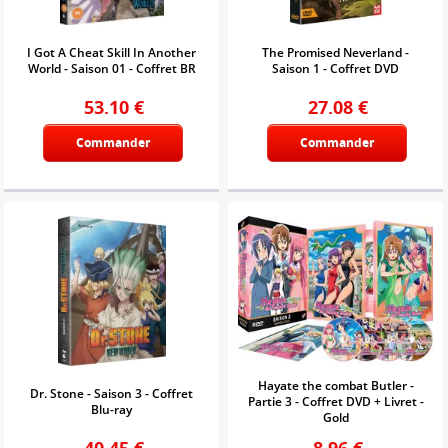
I Got A Cheat Skill In Another
The Promised Neverland -
World - Saison 01 - Coffret BR
Saison 1 - Coffret DVD
53.10
€
27.08
€
Commander
Commander
Hayate the combat Butler -
Dr. Stone - Saison 3 - Coffret
Partie 3 - Coffret DVD + Livret -
Blu-ray
Gold
40.45
€
8.96
€