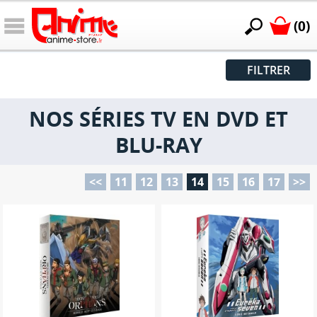
(0)
FILTRER
NOS SÉRIES TV EN DVD ET
BLU-RAY
<<
11
12
13
14
15
16
17
>>