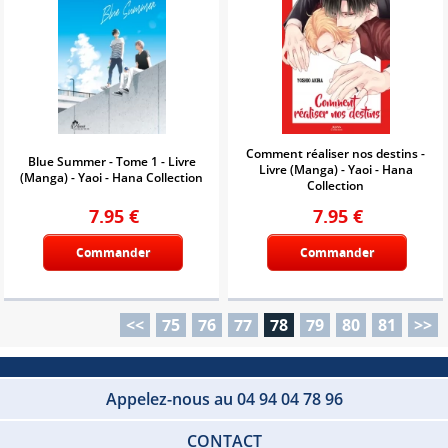
Comment réaliser nos destins -
Blue Summer - Tome 1 - Livre
Livre (Manga) - Yaoi - Hana
(Manga) - Yaoi - Hana Collection
Collection
7.95
€
7.95
€
Commander
Commander
<<
75
76
77
78
79
80
81
>>
Appelez-nous au 04 94 04 78 96
CONTACT