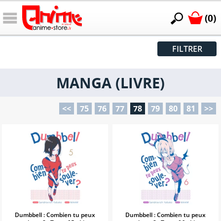
(0)
FILTRER
MANGA (LIVRE)
<<
75
76
77
78
79
80
81
>>
Dumbbell : Combien tu peux
Dumbbell : Combien tu peux