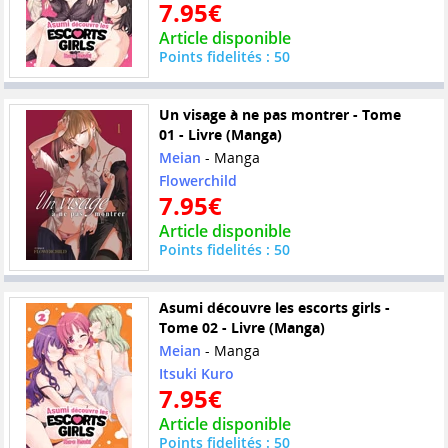
7.95€
Article disponible
Points fidelités : 50
Un visage à ne pas montrer - Tome
01 - Livre (Manga)
Meian
- Manga
Flowerchild
7.95€
Article disponible
Points fidelités : 50
Asumi découvre les escorts girls -
Tome 02 - Livre (Manga)
Meian
- Manga
Itsuki Kuro
7.95€
Article disponible
Points fidelités : 50