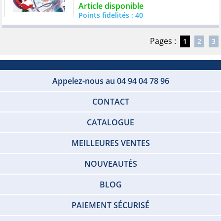
Article disponible
Points fidelités : 40
Pages :
1
2
3
Appelez-nous au 04 94 04 78 96
CONTACT
CATALOGUE
MEILLEURES VENTES
NOUVEAUTÉS
BLOG
PAIEMENT SÉCURISÉ