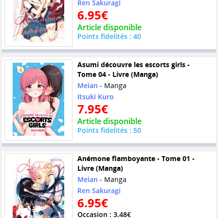
Ren Sakuragi
6.95€
Article disponible
Points fidelités : 40
Asumi découvre les escorts girls -
Tome 04 - Livre (Manga)
Meian
- Manga
Itsuki Kuro
7.95€
Article disponible
Points fidelités : 50
Anémone flamboyante - Tome 01 -
Livre (Manga)
Meian
- Manga
Ren Sakuragi
6.95€
Occasion : 3.48€