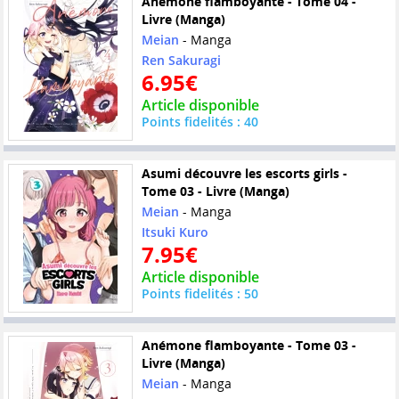
Anémone flamboyante - Tome 04 -
Livre (Manga)
Meian
- Manga
Ren Sakuragi
6.95€
Article disponible
Points fidelités : 40
Asumi découvre les escorts girls -
Tome 03 - Livre (Manga)
Meian
- Manga
Itsuki Kuro
7.95€
Article disponible
Points fidelités : 50
Anémone flamboyante - Tome 03 -
Livre (Manga)
Meian
- Manga