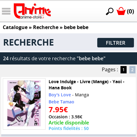
(0)
Catalogue
» Recherche »
bebe bebe
RECHERCHE
FILTRER
24
résultats de votre recherche
"bebe bebe"
Pages :
1
2
Love Indulge - Livre (Manga) - Yaoi -
Hana Book
Boy's Love
- Manga
Bebe Tamao
7.95€
Occasion : 3.98€
Article disponible
Points fidelités : 50