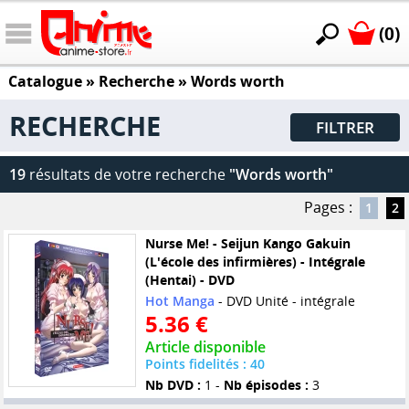
(0)
Catalogue
» Recherche »
Words worth
RECHERCHE
FILTRER
19
résultats de votre recherche
"Words worth"
Pages :
1
2
Nurse Me! - Seijun Kango Gakuin
(L'école des infirmières) - Intégrale
(Hentai) - DVD
Hot Manga
- DVD Unité - intégrale
5.36 €
Article disponible
Points fidelités : 40
Nb DVD :
1 -
Nb épisodes :
3