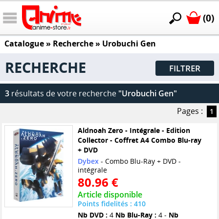
(0)
Catalogue
» Recherche »
Urobuchi Gen
RECHERCHE
FILTRER
3
résultats de votre recherche
"Urobuchi Gen"
Pages :
1
Aldnoah Zero - Intégrale - Edition
Collector - Coffret A4 Combo Blu-ray
+ DVD
Dybex
- Combo Blu-Ray + DVD -
intégrale
80.96 €
Article disponible
Points fidelités : 410
Nb DVD :
4
Nb Blu-Ray :
4 -
Nb