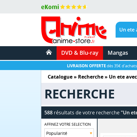
DVD & Blu-ray
Mangas
LIVRAISON OFFERTE
dès 35€ d'achats
Catalogue
» Recherche »
Un ete avec
RECHERCHE
588
résultats de votre recherche
"Un et
AFFINEZ VOTRE SELECTION