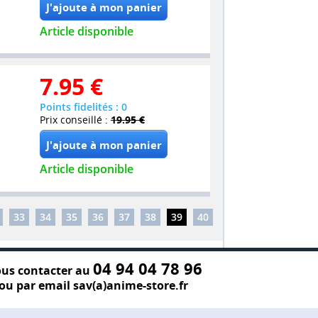
Article disponible
7.95
€
Points fidelités : 0
Prix conseillé :
19.95 €
Article disponible
33
34
35
36
37
38
39
40
04 94 04 78 96
us contacter au
ou par email sav(a)anime-store.fr