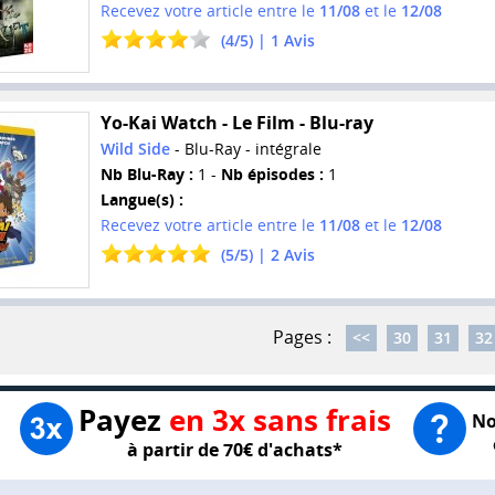
Recevez votre article entre le
11/08
et le
12/08
(
4
/
5
) |
1
Avis
Yo-Kai Watch - Le Film - Blu-ray
Wild Side
- Blu-Ray - intégrale
Nb Blu-Ray :
1 -
Nb épisodes :
1
Langue(s) :
Recevez votre article entre le
11/08
et le
12/08
(
5
/
5
) |
2
Avis
Pages :
<<
30
31
32
Payez
en 3x sans frais
No
à partir de 70€ d'achats*