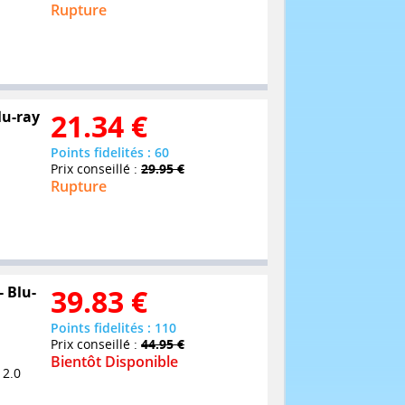
Rupture
lu-ray
21.34
€
Points fidelités : 60
Prix conseillé :
29.95 €
Rupture
- Blu-
39.83
€
Points fidelités : 110
Prix conseillé :
44.95 €
Bientôt Disponible
 2.0