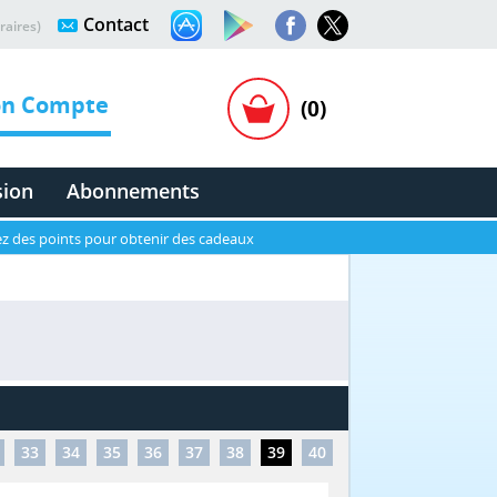
Contact
raires)
n Compte
(0)
sion
Abonnements
z des points pour obtenir des cadeaux
33
34
35
36
37
38
39
40