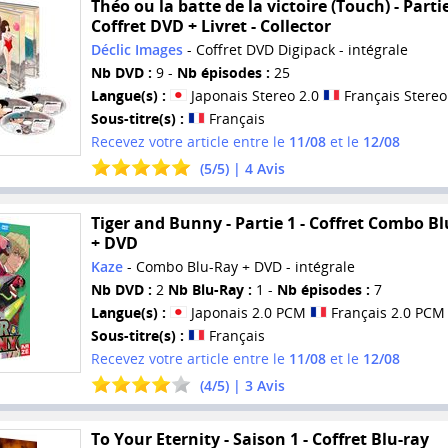
Théo ou la batte de la victoire (Touch) - Partie
Coffret DVD + Livret - Collector
Déclic Images
- Coffret DVD Digipack - intégrale
Nb DVD :
9 -
Nb épisodes :
25
Langue(s) :
Japonais Stereo 2.0
Français Stereo
Sous-titre(s) :
Français
Recevez votre article entre le
11/08
et le
12/08
(
5
/
5
) |
4
Avis
Tiger and Bunny - Partie 1 - Coffret Combo Bl
+ DVD
Kaze
- Combo Blu-Ray + DVD - intégrale
Nb DVD :
2
Nb Blu-Ray :
1 -
Nb épisodes :
7
Langue(s) :
Japonais 2.0 PCM
Français 2.0 PCM
Sous-titre(s) :
Français
Recevez votre article entre le
11/08
et le
12/08
(
4
/
5
) |
3
Avis
To Your Eternity - Saison 1 - Coffret Blu-ray