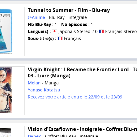
Tunnel to Summer - Film - Blu-ray
@Anime
- Blu-Ray - intégrale
Nb Blu-Ray :
1 -
Nb épisodes :
1
Langue(s) :
Japonais Stereo 2.0
Français Stereo
Sous-titre(s) :
Français
Virgin Knight : I Became the Frontier Lord - 
03 - Livre (Manga)
Meian
- Manga
Yanase Kotatsu
Recevez votre article entre le
22/09
et le
23/09
Vision d'Escaflowne - Intégrale - Coffret Blu-r
Dybex
- Coffret Blu-Ray - intégrale