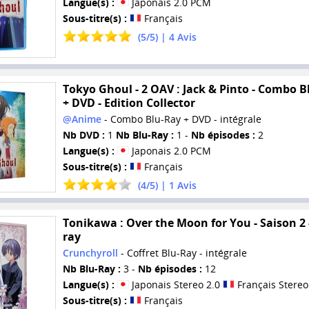
Langue(s) :
Japonais 2.0 PCM
Sous-titre(s) :
Français
(
5
/
5
) |
4
Avis
Tokyo Ghoul - 2 OAV : Jack & Pinto - Combo B
+ DVD - Edition Collector
@Anime
- Combo Blu-Ray + DVD - intégrale
Nb DVD :
1
Nb Blu-Ray :
1 -
Nb épisodes :
2
Langue(s) :
Japonais 2.0 PCM
Sous-titre(s) :
Français
(
4
/
5
) |
1
Avis
Tonikawa : Over the Moon for You - Saison 2 
ray
Crunchyroll
- Coffret Blu-Ray - intégrale
Nb Blu-Ray :
3 -
Nb épisodes :
12
Langue(s) :
Japonais Stereo 2.0
Français Stereo
Sous-titre(s) :
Français