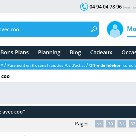
04 94 04 78 96
(voir ho
Mo
Bons Plans
Planning
Blog
Cadeaux
Occa
/
/
 *
Paiement en 3 x sans frais
dès 70€ d'achat
Offre de fidélité
: cumule
 coo
e avec coo"
Pages :
<<
30
31
32