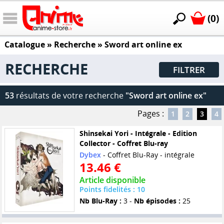
(0)
Catalogue
» Recherche »
Sword art online ex
RECHERCHE
FILTRER
53
résultats de votre recherche
"Sword art online ex"
Pages :
1
2
3
4
Shinsekai Yori - Intégrale - Edition
Collector - Coffret Blu-ray
Dybex
- Coffret Blu-Ray - intégrale
13.46 €
Article disponible
Points fidelités : 10
Nb Blu-Ray :
3 -
Nb épisodes :
25